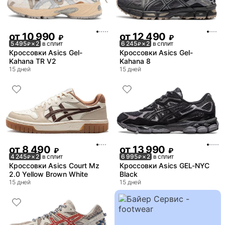
от
10 990
от
12 490
₽
₽
5 495
× 2
в сплит
6 245
× 2
в сплит
₽
₽
Кроссовки Asics Gel-
Кроссовки Asics Gel-
Kahana TR V2
Kahana 8
15 дней
15 дней
от
8 490
от
13 990
₽
₽
4 245
× 2
в сплит
6 995
× 2
в сплит
₽
₽
Кроссовки Asics Court Mz
Кроссовки Asics GEL-NYC
2.0 Yellow Brown White
Black
15 дней
15 дней