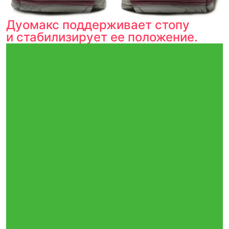
Дуомакс поддерживает стопу
и стабилизирует ее положение.