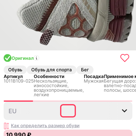
Оригинал
Обувь
Обувь для спорта
Бег
Артикул
Особенности
Посадка
Применимое 
1011B109-025
Нескользящиe,
Мужская
Бегущая доро
износостойкие,
взлетно-поса
воздухопроницаемые,
полосы, шосс
легкие
39.5
40
40.5
41.5
42
EU
Как определить размер
обуви
10 990 ₽