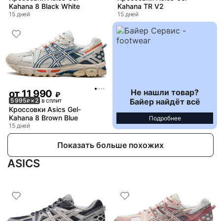
Kahana 8 Black White
Kahana TR V2
15 дней
15 дней
Не нашли товар?
от
11 990
₽
Байер найдёт всё
5 995
× 2
в сплит
₽
Кроссовки Asics Gel-
Kahana 8 Brown Blue
Подробнее
15 дней
Показать больше похожих
ASICS