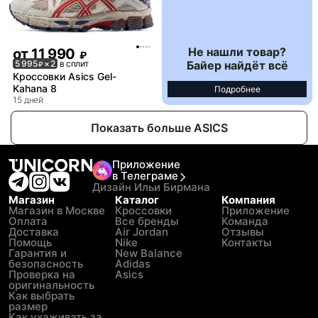
Не нашли товар?
от
11 990
₽
Байер найдёт всё
5 995
× 2
в сплит
₽
Кроссовки Asics Gel-
Kahana 8
Подробнее
15 дней
Показать больше ASICS
Приложение
в Телеграме
Дизайн Ильи Бирмана
Магазин
Каталог
Компания
Магазин в Москве
Кроссовки
Приложение
Оплата
Все бренды
Команда
Доставка
Air Jordan
Отзывы
Помощь
Nike
Контакты
Гарантия и
New Balance
безопасность
Adidas
Проверка на
Asics
оригинальность
Как выбрать
размер
Как ухаживать за