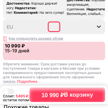
Достоинства:
Хорошо держит
амортизация,
ногу
Недостатки:
сцепление.
Недостатки:
Нет
Комментарий:
На лето супер!
Вентиляция, слабый
носок
Комментарий:
Кр
использовал для тренир
39.5
40
40.5
41.5
42
EU
волейболу 3-4 раза в не
Кроссы прожили почти г
каких либо повреждений
Как определить размер
обуви
протираться верх носка,
10 990 ₽
лично моя проблема, так
15-19 дней
кроссовках которые я и
но может у кого так же
Обратите внимание: Срок доставки указан до
поступления товара в магазин в Москве при условии
своевременного предоставления паспортных данных
для таможенного оформления после оформления
заказа.
Подробнее.
В корзину
10 990 ₽
Сплит:
5495
₽,
остаток потом
Похожие товары