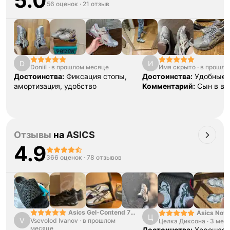
5.0
56 оценок
·
21 отзыв
D
И
Doniil
·
в прошлом месяце
Имя скрыто
·
в прошло
Достоинства:
Фиксация стопы,
Достоинства:
Удобные,
амортизация, удобство
Комментарий:
Сын в во
Отзывы
на
ASICS
4.9
366 оценок
·
78 отзывов
Asics Gel-Contend 7
Asics Nova
Ц
V
Vsevolod Ivanov
Light Grey
·
в прошлом
Целка Диксона
Black Gree
·
3 мес
месяце
Достоинства:
Хорошая