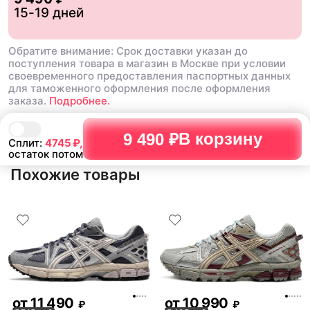
15-19 дней
кроссовках которые я и
но может у кого так же
Обратите внимание: Срок доставки указан до
поступления товара в магазин в Москве при условии
своевременного предоставления паспортных данных
для таможенного оформления после оформления
заказа.
Подробнее.
В корзину
9 490 ₽
Сплит:
4745
₽,
остаток потом
Похожие товары
от
11 490
от
10 990
₽
₽