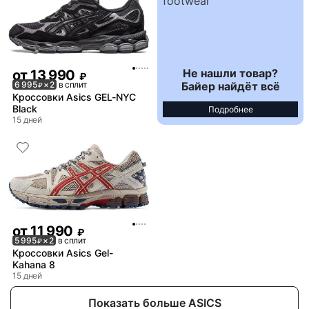
Не нашли товар?
от
13 990
₽
Байер найдёт всё
6 995
× 2
в сплит
₽
Кроссовки Asics GEL-NYC
Black
Подробнее
15 дней
от
11 990
₽
5 995
× 2
в сплит
₽
Кроссовки Asics Gel-
Kahana 8
15 дней
Показать больше ASICS