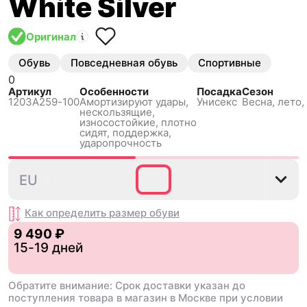
White Silver
Оригинал
Обувь
Повседневная обувь
Спортивные
0
Артикул
Особенности
Посадка
Сезон
1203A259-100
Амортизируют удары,
Унисекс
Весна, лето,
нескользящиe,
износостойкие, плотно
сидят, поддержка,
ударопрочность
36
37
37.5
38
39
39
EU
Как определить размер
обуви
9 490 ₽
15-19 дней
Обратите внимание: Срок доставки указан до
поступления товара в магазин в Москве при условии