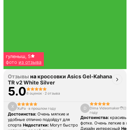
гуленыш
,
5
фото
из отзыва
Отзывы
на
кроссовки Asics Gel-Kahana
TR v2 White Silver
5.0
6 оценок
·
2 отзыва
X
D
Dima Videomaker🧑🏻‍🎨
XuPa
·
в прошлом году
Тройная гарантия
году
Достоинства:
Очень мягкие и
оригинальности
Достоинства:
красивые,
удобные отлично подойдут для
фотке. Очень легкие в н
Товар сертифицирован и опломбирован.
спорта
Недостатки:
Могут быстро
Проверяем на оригинальность
Дизайн интересный
Нед