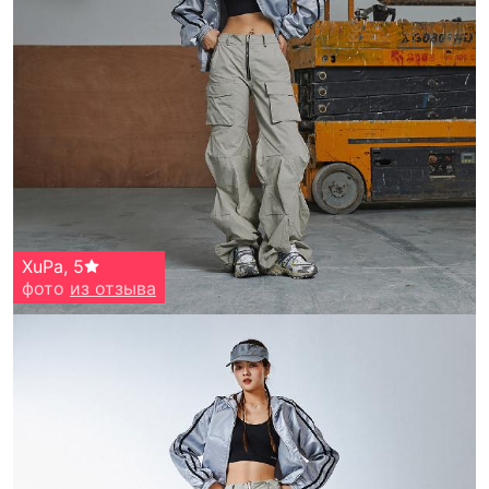
XuPa
,
5
фото
из отзыва