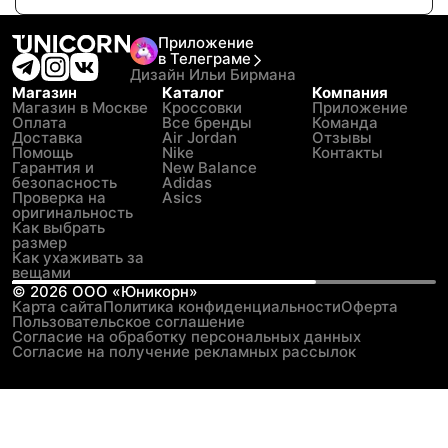
Приложение
в Телеграме
Дизайн Ильи Бирмана
Магазин
Каталог
Компания
Магазин в Москве
Кроссовки
Приложение
Оплата
Все бренды
Команда
Доставка
Air Jordan
Отзывы
Помощь
Nike
Контакты
Гарантия и
New Balance
безопасность
Adidas
Проверка на
Asics
оригинальность
Как выбрать
размер
Как ухаживать за
вещами
©
2026
ООО «Юникорн»
Карта сайта
Политика конфиденциальности
Оферта
Пользовательское соглашение
Согласие на обработку персональных данных
Согласие на получение рекламных рассылок