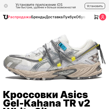
Установите приложение iOS
Установить
Там быстрее, удобнее и больше возможностей
Распродажа
Бренды
Доставка
Лукбук
Обувь
Одежда
Ак
Кроссовки Asics
Gel-Kahana TR v2