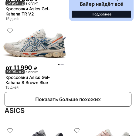
Байер найдёт всё
5 495
× 2
в сплит
₽
Кроссовки Asics Gel-
Kahana TR V2
Подробнее
15 дней
от
11 990
₽
5 995
× 2
в сплит
₽
Кроссовки Asics Gel-
Kahana 8 Brown Blue
15 дней
Показать больше похожих
ASICS