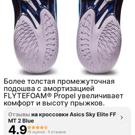
Более толстая промежуточная
подошва с амортизацией
FLYTEFOAM® Propel увеличивает
комфорт и высоту прыжков.
Отзывы
на
кроссовки Asics Sky Elite FF
MT 2 Blue
4.9
19 оценок
·
5 отзывов