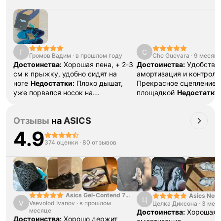
Г
C
Громов Вадим
·
в прошлом году
Che Guevara
·
9 месяце
Достоинства:
Хорошая пена, + 2-3
Достоинства:
Удобство,
см к прыжку, удобно сидят на
амортизация и контроль
ноге
Недостатки:
Плохо дышат,
Прекрасное сцепление 
уже порвался носок на
площадкой
Недостатки:
одном(спустя 2
Нет.
Комментарий:
Луч
мес.)
Комментарий:
Как итог,
кроссовки для волейбол
Отзывы
на
ASICS
доволен покупкой, намного лучше
купленных в последнее
чем в обычных дешёвых вариантах
мной: nike air jump gt 2,
4.9
заниматься волейболом
momentum 2, asics sky eli
374 оценки
·
80 отзывов
Asics Gel-Contend 7
Asics Nova
Ц
V
Vsevolod Ivanov
Light Grey
·
в прошлом
Целка Диксона
Black Gree
·
3 мес
месяце
Достоинства:
Хорошая
Достоинства:
Хорошо держит