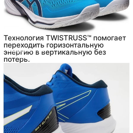
Технология TWISTRUSS™ помогает
переходить горизонтальную
Che Guevara
Фёдор
,
5
,
5
энергию в вертикальную без
фото
фото
из отзыва
из отзыва
потерь.