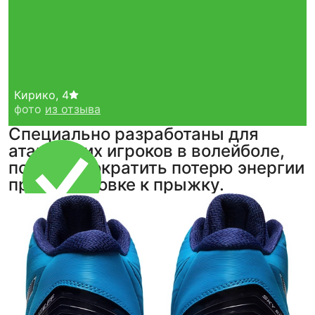
Кирико
,
4
фото
из отзыва
Специально разработаны для
атакующих игроков в волейболе,
помогая сократить потерю энергии
при подготовке к прыжку.
Тройная гарантия
оригинальности
Товар сертифицирован и опломбирован.
Проверяем на оригинальность
по 16 параметрам.
Если придёт подделка — вернём деньги
в трёхкратном размере.
Как мы провеяем товары