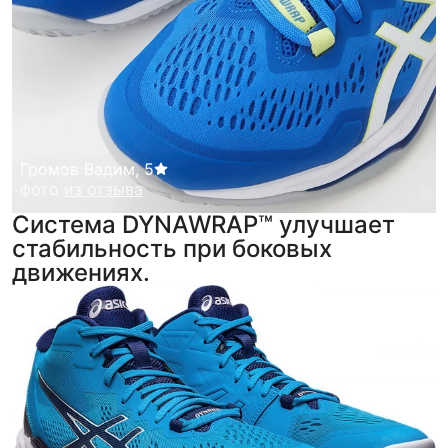
Громов Вадим
,
5
фото
из отзыва
Система DYNAWRAP™ улучшает
стабильность при боковых
движениях.