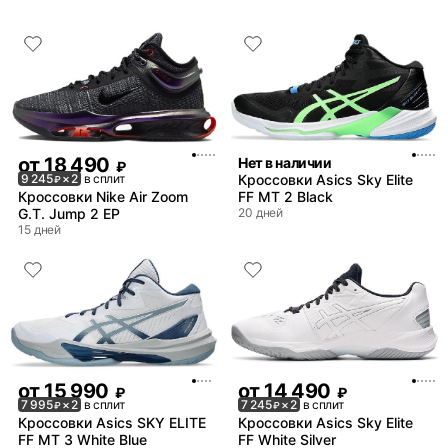
от
18 490
Нет в наличии
₽
9 245
× 2
в сплит
Кроссовки Asics Sky Elite
₽
Кроссовки Nike Air Zoom
FF MT 2 Black
G.T. Jump 2 EP
20 дней
15 дней
от
15 990
от
14 490
₽
₽
7 995
× 2
в сплит
7 245
× 2
в сплит
₽
₽
Кроссовки Asics SKY ELITE
Кроссовки Asics Sky Elite
FF MT 3 White Blue
FF White Silver