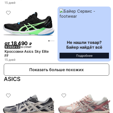
15 дней
Не нашли товар?
от
18 490
₽
Байер найдёт всё
9 245
× 2
в сплит
₽
Кроссовки Asics Sky Elite
FF
Подробнее
15 дней
Показать больше похожих
ASICS