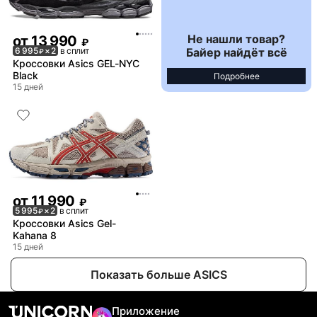
Не нашли товар?
от
13 990
₽
Байер найдёт всё
6 995
× 2
в сплит
₽
Кроссовки Asics GEL-NYC
Black
Подробнее
15 дней
от
11 990
₽
5 995
× 2
в сплит
₽
Кроссовки Asics Gel-
Kahana 8
15 дней
Показать больше ASICS
Приложение