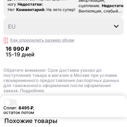
амортизация,
ногу
Недостатки:
сцепление.
Недостатки:
Нет
Комментарий:
На лето супер!
Вентиляция, слабый
носок
Комментарий:
Кр
использовал для тренир
43.5
EU
волейболу 3-4 раза в не
Кроссы прожили почти г
каких либо повреждений
Как определить размер
обуви
протираться верх носка,
16 990 ₽
лично моя проблема, так
15-19 дней
кроссовках которые я и
но может у кого так же
Обратите внимание: Срок доставки указан до
поступления товара в магазин в Москве при условии
своевременного предоставления паспортных данных
для таможенного оформления после оформления
заказа.
Подробнее.
В корзину
16 990 ₽
Сплит:
8495
₽,
остаток потом
Похожие товары