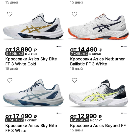
15 дней
15 дней
от
18 990
от
14 490
₽
₽
9 495
× 2
в сплит
7 245
× 2
в сплит
₽
₽
Кроссовки Asics Sky Elite
Кроссовки Asics Netburner
FF 3 White Gold
Ballistic FF 3 White
15 дней
15 дней
от
17 490
от
12 990
₽
₽
8 745
× 2
в сплит
6 495
× 2
в сплит
₽
₽
Кроссовки Asics Sky Elite
Кроссовки Asics Beyond FF
FF 3 White
15 дней