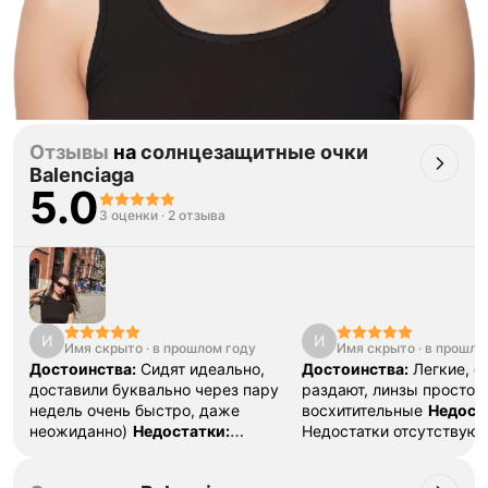
Отзывы
на
солнцезащитные очки
Balenciaga
5.0
3 оценки
·
2 отзыва
И
И
Имя скрыто
·
в прошлом году
Имя скрыто
·
в прошло
Достоинства:
Сидят идеально,
Достоинства:
Легкие, с
доставили буквально через пару
раздают, линзы просто
недель очень быстро, даже
восхитительные
Недост
неожиданно)
Недостатки:
Недостатки отсутствуют
Нет
Комментарий:
Мясо очечи