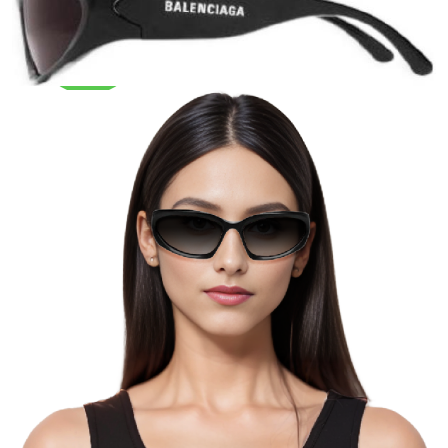
Тройная гарантия
оригинальности
Товар сертифицирован и опломбирован.
Проверяем на оригинальность
по 16 параметрам.
Если придёт подделка — вернём деньги
в трёхкратном размере.
Как мы провеяем товары