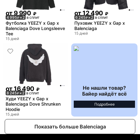
от
9 990
от
12 490
₽
₽
4 995
× 2
в сплит
6 245
× 2
в сплит
₽
₽
Футболка YEEZY x Gap x
Пуховик YEEZY x Gap x
Balenciaga Dove Longsleeve
Balenciaga
Tee
15 дней
15 дней
Не нашли товар?
от
16 490
₽
Байер найдёт всё
8 245
× 2
в сплит
₽
Худи YEEZY x Gap x
Balenciaga Dove Shrunken
Подробнее
Hoodie
15 дней
Показать больше Balenciaga