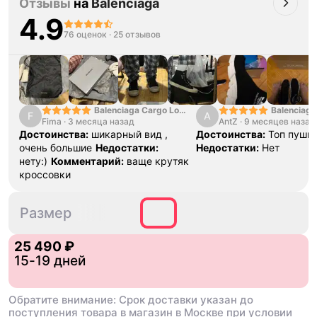
Отзывы
на
Balenciaga
4.9
76 оценок
·
25 отзывов
Balenciaga Cargo Low
Balenciag
F
A
Fima
·
3 месяца назад
White Grey
AntZ
·
9 месяцев назад
Достоинства:
шикарный вид ,
Достоинства:
Топ пушка
очень большие
Недостатки:
Недостатки:
Нет
нету:)
Комментарий:
ваще крутяк
кроссовки
65
Размер
25 490 ₽
15-19 дней
Обратите внимание: Срок доставки указан до
поступления товара в магазин в Москве при условии