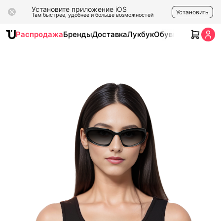
Установите приложение iOS
Установить
Там быстрее, удобнее и больше возможностей
Распродажа
Бренды
Доставка
Лукбук
Обувь
Одежда
Ак