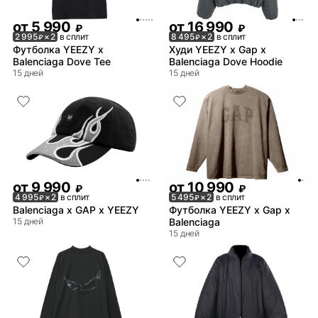
от
5 990
от
16 990
₽
₽
2 995
× 2
в сплит
8 495
× 2
в сплит
₽
₽
Футболка YEEZY x
Худи YEEZY x Gap x
Balenciaga Dove Tee
Balenciaga Dove Hoodie
15 дней
15 дней
от
9 990
от
10 990
₽
₽
4 995
× 2
в сплит
5 495
× 2
в сплит
₽
₽
Balenciaga x GAP x YEEZY
Футболка YEEZY x Gap x
15 дней
Balenciaga
15 дней