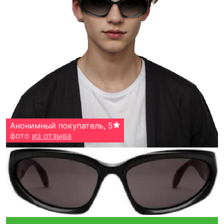
Анонимный покупатель
,
5
фото
из отзыва