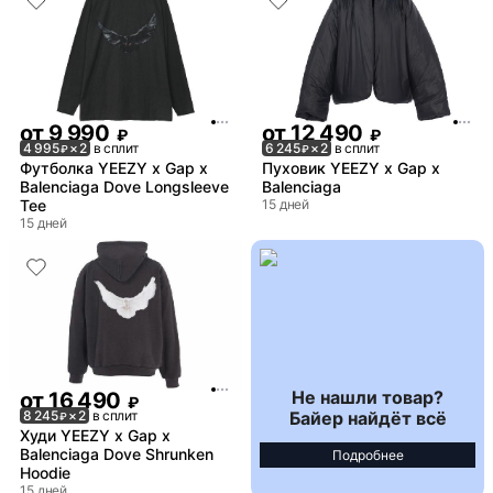
от
9 990
от
12 490
₽
₽
4 995
× 2
в сплит
6 245
× 2
в сплит
₽
₽
Футболка YEEZY x Gap x
Пуховик YEEZY x Gap x
Balenciaga Dove Longsleeve
Balenciaga
Tee
15 дней
15 дней
Не нашли товар?
от
16 490
₽
Байер найдёт всё
8 245
× 2
в сплит
₽
Худи YEEZY x Gap x
Balenciaga Dove Shrunken
Подробнее
Hoodie
15 дней