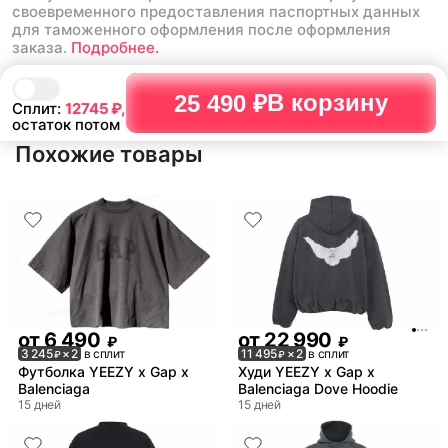
своевременного предоставления паспортных данных
для таможенного оформления после оформления
заказа.
Подробнее.
В корзину
25 490 ₽
Сплит:
12745
₽,
остаток потом
Похожие товары
от
6 490
от
22 990
₽
₽
3 245
× 2
в сплит
11 495
× 2
в сплит
₽
₽
Футболка YEEZY x Gap x
Худи YEEZY x Gap x
Balenciaga
Balenciaga Dove Hoodie
15 дней
15 дней