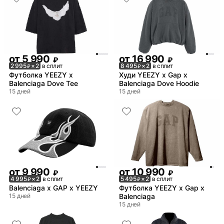
от
5 990
от
16 990
₽
₽
2 995
× 2
в сплит
8 495
× 2
в сплит
₽
₽
Футболка YEEZY x
Худи YEEZY x Gap x
Balenciaga Dove Tee
Balenciaga Dove Hoodie
15 дней
15 дней
от
9 990
от
10 990
₽
₽
4 995
× 2
в сплит
5 495
× 2
в сплит
₽
₽
Balenciaga x GAP x YEEZY
Футболка YEEZY x Gap x
15 дней
Balenciaga
15 дней