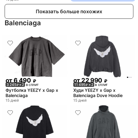
Показать больше похожих
Balenciaga
от
6 490
от
22 990
₽
₽
3 245
× 2
в сплит
11 495
× 2
в сплит
₽
₽
Футболка YEEZY x Gap x
Худи YEEZY x Gap x
Balenciaga
Balenciaga Dove Hoodie
15 дней
15 дней