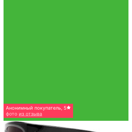
Анонимный покупатель
,
5
фото
из отзыва