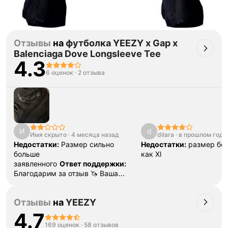
Отзывы
на
футболка YEEZY x Gap x
Balenciaga Dove Longsleeve Tee
4.3
6 оценок
·
2 отзыва
И
d
Имя скрыто
·
4 месяца назад
dilara
·
в прошлом году
Недостатки:
Размер сильно
Недостатки:
размер бол
больше
как Xl
заявленного
Ответ поддержки:
Благодарим за отзыв 🦄 Ваша
обратная связь поможет другим
покупателям сделать верный
Отзывы
на
YEEZY
выбор! Если у вас возникают
вопросы в выборе размера - смело
4.7
обращайтесь в чат поддержки.
169 оценок
·
58 отзывов