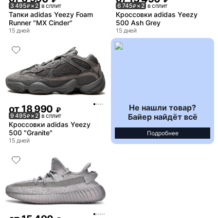
3 495
× 2
в сплит
6 745
× 2
в сплит
₽
₽
Тапки adidas Yeezy Foam
Кроссовки adidas Yeezy
Runner "MX Cinder"
500 Ash Grey
15 дней
15 дней
Не нашли товар?
от
18 990
₽
Байер найдёт всё
9 495
× 2
в сплит
₽
Кроссовки adidas Yeezy
500 "Granite"
Подробнее
15 дней