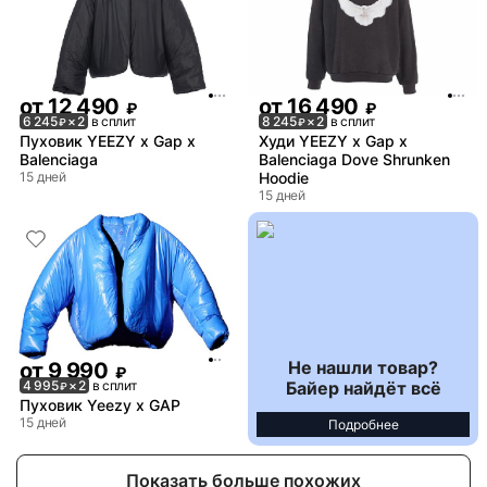
от
12 490
от
16 490
₽
₽
6 245
× 2
в сплит
8 245
× 2
в сплит
₽
₽
Пуховик YEEZY x Gap x
Худи YEEZY x Gap x
Balenciaga
Balenciaga Dove Shrunken
15 дней
Hoodie
15 дней
Не нашли товар?
от
9 990
₽
Байер найдёт всё
4 995
× 2
в сплит
₽
Пуховик Yeezy x GAP
15 дней
Подробнее
Показать больше похожих