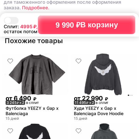
для таможенного оформления после оформления
заказа.
Подробнее.
В корзину
9 990 ₽
Сплит:
4995
₽,
остаток потом
Похожие товары
от
6 490
от
22 990
₽
₽
3 245
× 2
в сплит
11 495
× 2
в сплит
₽
₽
Футболка YEEZY x Gap x
Худи YEEZY x Gap x
Balenciaga
Balenciaga Dove Hoodie
15 дней
15 дней