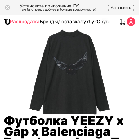
Установите приложение iOS
Установить
Там быстрее, удобнее и больше возможностей
Распродажа
Бренды
Доставка
Лукбук
Обувь
Одежда
Ак
Футболка YEEZY x
Gap x Balenciaga