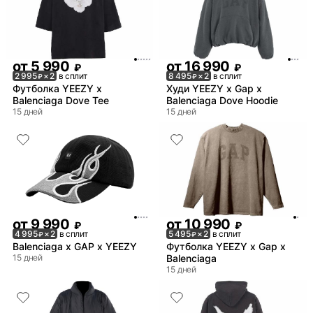
от
5 990
от
16 990
₽
₽
2 995
× 2
в сплит
8 495
× 2
в сплит
₽
₽
Футболка YEEZY x
Худи YEEZY x Gap x
Balenciaga Dove Tee
Balenciaga Dove Hoodie
15 дней
15 дней
от
9 990
от
10 990
₽
₽
4 995
× 2
в сплит
5 495
× 2
в сплит
₽
₽
Balenciaga x GAP x YEEZY
Футболка YEEZY x Gap x
15 дней
Balenciaga
15 дней