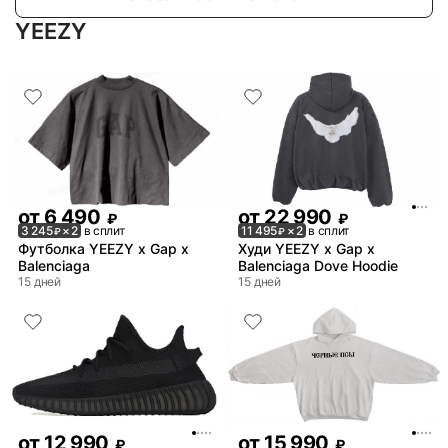
YEEZY
от
6 490
от
22 990
₽
₽
3 245
× 2
в сплит
11 495
× 2
в сплит
₽
₽
Футболка YEEZY x Gap x
Худи YEEZY x Gap x
Balenciaga
Balenciaga Dove Hoodie
15 дней
15 дней
от
12 990
от
15 990
₽
₽