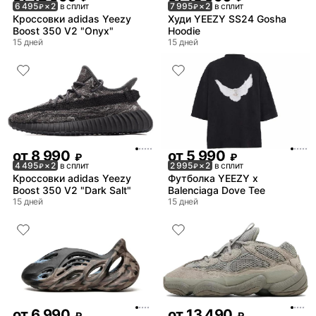
6 495
× 2
в сплит
7 995
× 2
в сплит
₽
₽
Кроссовки adidas Yeezy
Худи YEEZY SS24 Gosha
Boost 350 V2 "Onyx"
Hoodie
15 дней
15 дней
от
8 990
от
5 990
₽
₽
4 495
× 2
в сплит
2 995
× 2
в сплит
₽
₽
Кроссовки adidas Yeezy
Футболка YEEZY x
Boost 350 V2 "Dark Salt"
Balenciaga Dove Tee
15 дней
15 дней
от
6 990
от
13 490
₽
₽