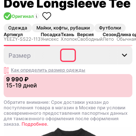
Dove Longsleeve Tee
Оригинал
Одежда
Майки, кофты, рубашки
Футболки
Артикул
Посадка
Ткань
Версия
Сезон
Длина 
YEEZY-SS22-113
Унисекс
Хлопок
Свободный
Лето
Обычная
XS
M
L
XL
Размер
Как определить размер
одежды
9 990 ₽
15-19 дней
Обратите внимание: Срок доставки указан до
поступления товара в магазин в Москве при условии
своевременного предоставления паспортных данных
для таможенного оформления после оформления
заказа.
Подробнее.