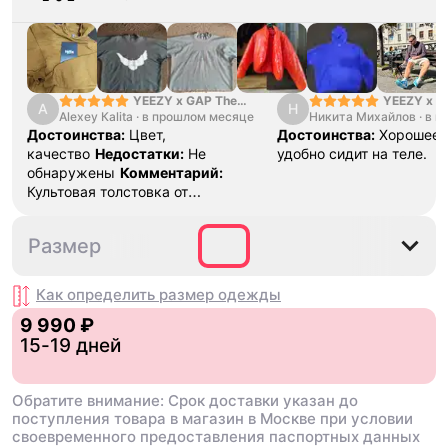
Если товар не подошел,
воспользуйтесь услугой повторной
продажи. Пишите в
@unicorn_go_bot, оператор
расскажет подробности и ответит
на все вопросы
YEEZY x GAP The
YEEZY x G
A
Н
Alexey Каlita
Perfect Hoodie Light
·
в прошлом месяце
Никита Михайлов
Balenciaga
·
в п
Brown
Достоинства:
Цвет,
Достоинства:
Хорошее к
качество
Недостатки:
Не
удобно сидит на теле.
обнаружены
Комментарий:
Культовая толстовка от
легендарной коллаборации.
Маломерит, поэтому берите на
XS
M
L
XL
Размер
размер больше и будет вам
счастье.
Как определить размер
одежды
9 990 ₽
15-19 дней
Обратите внимание: Срок доставки указан до
поступления товара в магазин в Москве при условии
своевременного предоставления паспортных данных