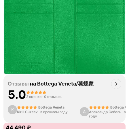
Отзывы
на
Bottega Veneta/葆蝶家
5.0
2 оценки
·
0 отзывов
Bottega Ve
Bottega Veneta
K
А
Александр Соболь
Cassette 1
·
в 
Kirill Guzeev
·
в прошлом году
году
44 490 ₽