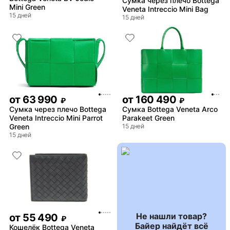
Сумка через плечо Bottega
Mini Green
Veneta Intreccio Mini Bag
15 дней
15 дней
от
63 990
от
160 490
₽
₽
Сумка через плечо Bottega
Сумка Bottega Veneta Arco
Veneta Intreccio Mini Parrot
Parakeet Green
Green
15 дней
15 дней
Не нашли товар?
от
55 490
₽
Байер найдёт всё
Кошелёк Bottega Veneta