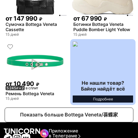
от
147 990
от
67 990
₽
₽
Сумочка Bottega Veneta
Ботинки Bottega Veneta
Cassette
Puddle Bomber Light Yellow
15 дней
15 дней
Не нашли товар?
от
10 490
₽
Байер найдёт всё
5 245
× 2
в сплит
₽
Ремень Bottega Veneta
15 дней
Подробнее
Показать больше Bottega Veneta/葆蝶家
Приложение
в Телеграме