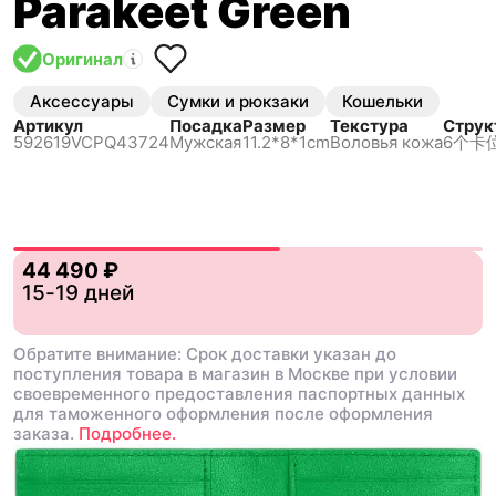
Parakeet Green
Оригинал
Аксессуары
Сумки и рюкзаки
Кошельки
Артикул
Посадка
Размер
Текстура
Струк
592619VCPQ43724
Мужская
11.2*8*1cm
Воловья кожа
6个卡
44 490 ₽
15-19 дней
Обратите внимание: Срок доставки указан до
поступления товара в магазин в Москве при условии
своевременного предоставления паспортных данных
для таможенного оформления после оформления
заказа.
Подробнее.