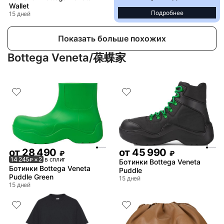
Wallet
Подробнее
15 дней
Показать больше похожих
Bottega Veneta/葆蝶家
от
28 490
от
45 990
₽
₽
14 245
× 2
в сплит
₽
Ботинки Bottega Veneta
Ботинки Bottega Veneta
Puddle
Puddle Green
15 дней
15 дней