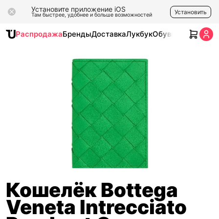
Установите приложение iOS
Установить
Там быстрее, удобнее и больше возможностей
Распродажа
Бренды
Доставка
Лукбук
Обувь
Одежда
Ак
Кошелёк Bottega
Veneta Intrecciato