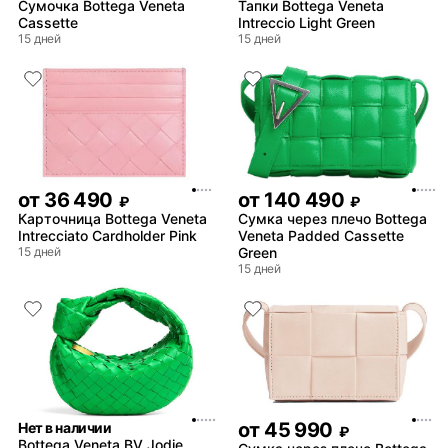
Сумочка Bottega Veneta
Тапки Bottega Veneta
Cassette
Intreccio Light Green
15 дней
15 дней
от
36 490
от
140 490
₽
₽
Карточница Bottega Veneta
Сумка через плечо Bottega
Intrecciato Cardholder Pink
Veneta Padded Cassette
15 дней
Green
15 дней
от
45 990
Нет в наличии
₽
Bottega Veneta BV Jodie