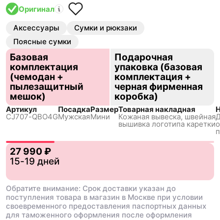
Оригинал
Аксессуары
Сумки и рюкзаки
Поясные сумки
Базовая
Подарочная
комплектация
упаковка (базовая
(чемодан +
комплектация +
пылезащитный
черная фирменная
мешок)
коробка)
Артикул
Посадка
Размер
Товарная накладная
Н
CJ707-QBO4G
Мужская
Мини
Кожаная вывеска, швейная
Д
вышивка логотипа каретки
о
п
27 990 ₽
15-19 дней
Обратите внимание: Срок доставки указан до
поступления товара в магазин в Москве при условии
своевременного предоставления паспортных данных
для таможенного оформления после оформления