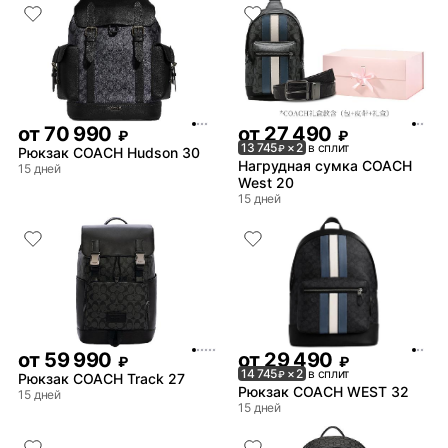
от
70 990
от
27 490
₽
₽
13 745
× 2
в сплит
₽
Рюкзак COACH Hudson 30
Нагрудная сумка COACH
15 дней
West 20
15 дней
от
59 990
от
29 490
₽
₽
14 745
× 2
в сплит
₽
Рюкзак COACH Track 27
Рюкзак COACH WEST 32
15 дней
15 дней