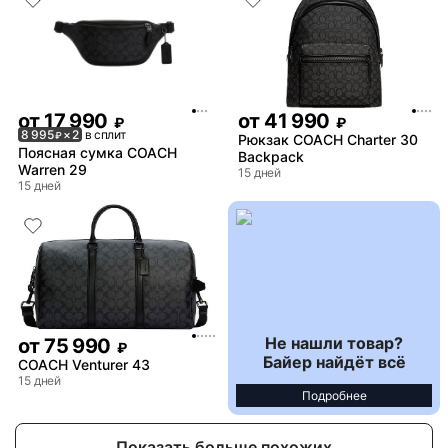
от
17 990
от
41 990
₽
₽
8 995
× 2
в сплит
₽
Рюкзак COACH Charter 30
Поясная сумка COACH
Backpack
Warren 29
15 дней
15 дней
Не нашли товар?
от
75 990
₽
Байер найдёт всё
COACH Venturer 43
15 дней
Подробнее
Показать больше похожих