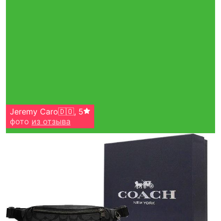
Jeremy Caro🇩🇴
,
5
фото
из отзыва
Тройная гарантия
оригинальности