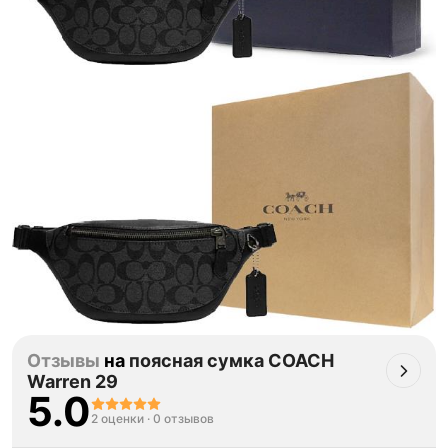
Товар сертифицирован и опломбирован.
Проверяем на оригинальность
по 16 параметрам.
Если придёт подделка — вернём деньги
в трёхкратном размере.
Как мы провеяем товары
Отзывы
на
поясная сумка COACH
Warren 29
5.0
2 оценки
·
0 отзывов