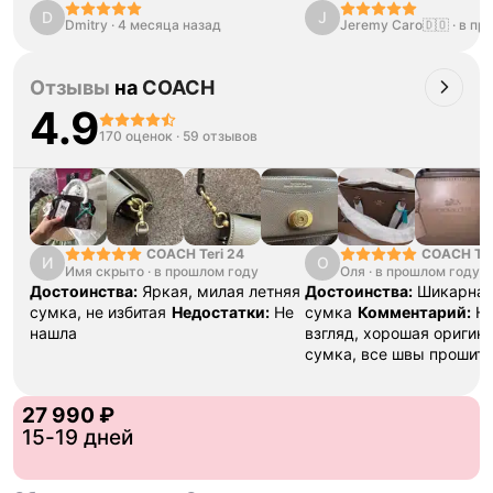
D
J
Dmitry
·
4 месяца назад
Jeremy Caro🇩🇴
·
в пр
Отзывы
на
COACH
4.9
170 оценок
·
59 отзывов
COACH Teri 24
COACH Ta
И
О
Имя скрыто
·
в прошлом году
Оля
·
в прошлом году
Достоинства:
Яркая, милая летняя
Достоинства:
Шикарна
сумка, не избитая
Недостатки:
Не
сумка
Комментарий:
Н
нашла
взгляд, хорошая оригин
сумка, все швы прошит
,качественная фурнитур
и бирка,я довольна
27 990 ₽
15-19 дней