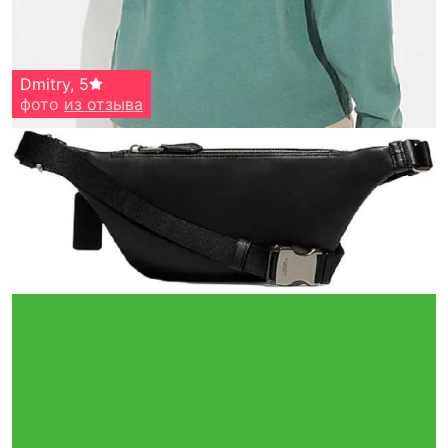
Dmitry
,
5
фото
из отзыва