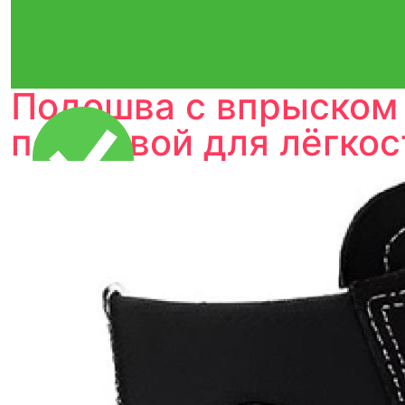
Подошва с впрыском 
подошвой для лёгкос
Тройная гарантия
оригинальности
Товар сертифицирован и опломбирован.
Проверяем на оригинальность
по 16 параметрам.
Если придёт подделка — вернём деньги
в трёхкратном размере.
Как мы провеяем товары