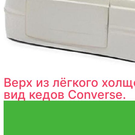
Верх из лёгкого хол
вид кедов Converse.