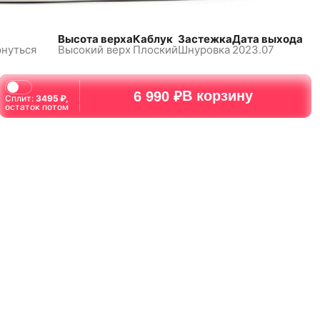
Высота верха
Каблук
Застежка
Дата выхода
рнуться
Высокий верх
Плоский
Шнуровка
2023.07
В корзину
6 990 ₽
Сплит:
3495
₽,
остаток потом