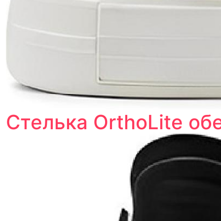
Стелька OrthoLite о