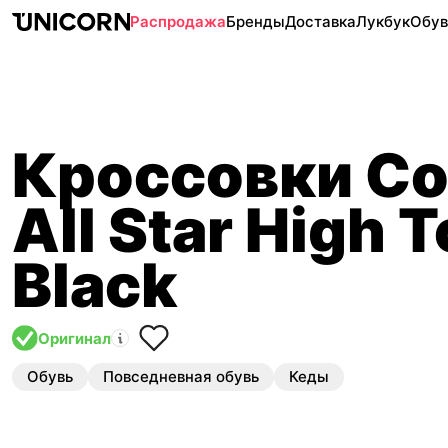
Распродажа
Бренды
Доставка
Лукбук
Обув
Кроссовки Co
All Star High 
Black
Оригинал
Обувь
Повседневная обувь
Кеды