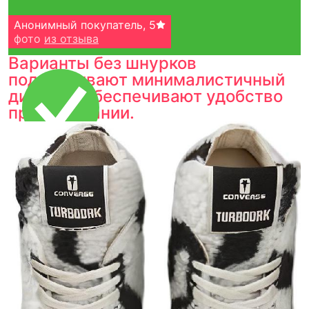
Анонимный покупатель
,
5
фото
из отзыва
Варианты без шнурков
подчеркивают минималистичный
дизайн и обеспечивают удобство
при надевании.
Тройная гарантия
оригинальности
Товар сертифицирован и опломбирован.
Проверяем на оригинальность
по 16 параметрам.
Если придёт подделка — вернём деньги
в трёхкратном размере.
Как мы провеяем товары