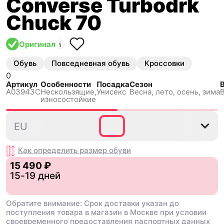
Converse Turbodrk
Chuck 70
Оригинал
Обувь
Повседневная обувь
Кроссовки
0
Артикул
Особенности
Посадка
Сезон
A03943C
Нескользящиe,
Унисекс
Весна, лето, осень, зима
износостойкие
36
36.5
37
37.5
39
EU
Как определить размер
обуви
15 490 ₽
15-19 дней
Обратите внимание: Срок доставки указан до
поступления товара в магазин в Москве при условии
своевременного предоставления паспортных данных