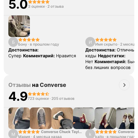
5.0
3 оценки
·
2 отзыва
Б
И
Бону
·
в прошлом году
Имя скрыто
·
2 месяца
Достоинства:
Достоинства:
Отличные
Супер
Комментарий:
Нравится
кеды
Недостатки:
Нет
Комментарий:
Быст
без лишних вопросов
Отзывы
на
Converse
4.9
723 оценки
·
205 отзывов
Converse Chuck Taylor
Converse C
М
k
Мария
·
4 месяца назад
All Star Lift Double
kaito
·
в прошлом году
"Falling Pe