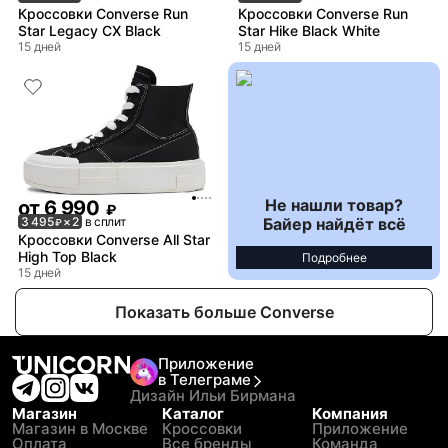
Кроссовки Converse Run
Кроссовки Converse Run
Star Legacy CX Black
Star Hike Black White
15 дней
15 дней
Не нашли товар?
от
6 990
₽
Байер найдёт всё
3 495
× 2
в сплит
₽
Кроссовки Converse All Star
High Top Black
Подробнее
15 дней
Показать больше Converse
Приложение
в Телеграме
Дизайн Ильи Бирмана
Магазин
Каталог
Компания
Магазин в Москве
Кроссовки
Приложение
Оплата
Все бренды
Команда