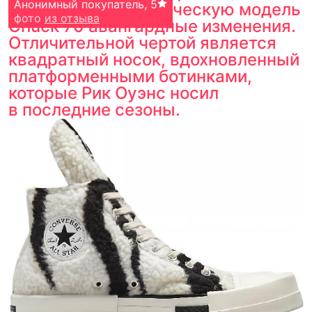
Бону
Анонимный покупатель
,
5
,
5
привнесла в классическую модель
фото
фото
из отзыва
из отзыва
Chuck 70 авангардные изменения.
Отличительной чертой является
квадратный носок, вдохновленный
платформенными ботинками,
которые Рик Оуэнс носил
в последние сезоны.