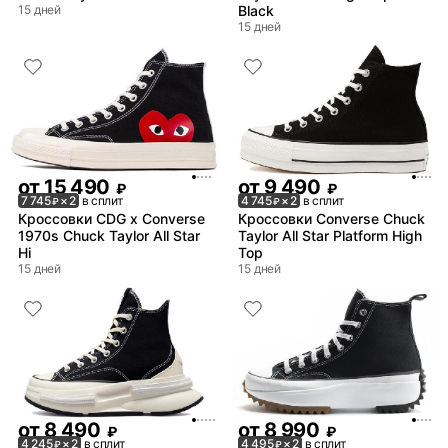
15 дней
Black
15 дней
от
15 490
от
9 490
₽
₽
7 745
× 2
в сплит
4 745
× 2
в сплит
₽
₽
Кроссовки CDG x Converse
Кроссовки Converse Chuck
1970s Chuck Taylor All Star
Taylor All Star Platform High
Hi
Top
15 дней
15 дней
от
8 490
от
8 990
₽
₽
4 245
× 2
в сплит
4 495
× 2
в сплит
₽
₽