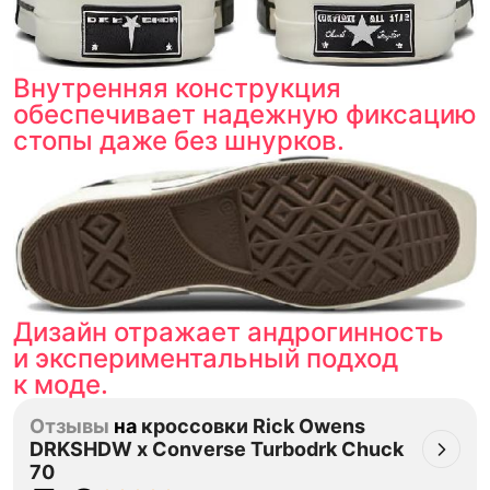
Внутренняя конструкция
обеспечивает надежную фиксацию
стопы даже без шнурков.
Дизайн отражает андрогинность
и экспериментальный подход
к моде.
Отзывы
на
кроссовки Rick Owens
DRKSHDW x Converse Turbodrk Chuck
70