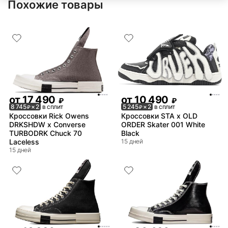
Похожие товары
от
17 490
от
10 490
₽
₽
8 745
× 2
в сплит
5 245
× 2
в сплит
₽
₽
Кроссовки Rick Owens
Кроссовки STA x OLD
DRKSHDW x Converse
ORDER Skater 001 White
TURBODRK Chuck 70
Black
Laceless
15 дней
15 дней