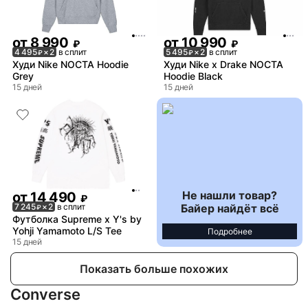
от
8 990
от
10 990
₽
₽
4 495
× 2
в сплит
5 495
× 2
в сплит
₽
₽
Худи Nike NOCTA Hoodie
Худи Nike x Drake NOCTA
Grey
Hoodie Black
15 дней
15 дней
Не нашли товар?
от
14 490
₽
Байер найдёт всё
7 245
× 2
в сплит
₽
Футболка Supreme x Y's by
Yohji Yamamoto L/S Tee
Подробнее
15 дней
Показать больше похожих
Converse