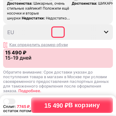
Stack Platform Charms
Достоинства:
Шикарные, очень
Достоинства:
ШИКАРН
стильные хайпики!! Положили ещё
носочки и вторые
шнурки
Недостатки:
Недостатков
нет
Комментарий:
Они вааау
36
36.5
37
37.5
39
EU
Как определить размер
обуви
15 490 ₽
15-19 дней
Обратите внимание: Срок доставки указан до
поступления товара в магазин в Москве при условии
своевременного предоставления паспортных данных
для таможенного оформления после оформления
заказа.
Подробнее.
В корзину
15 490 ₽
Сплит:
7745
₽,
остаток потом