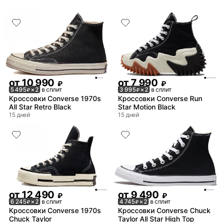
от
10 990
от
7 990
₽
₽
5 495
× 2
в сплит
3 995
× 2
в сплит
₽
₽
Кроссовки Converse 1970s
Кроссовки Converse Run
All Star Retro Black
Star Motion Black
15 дней
15 дней
от
12 490
от
9 490
₽
₽
6 245
× 2
в сплит
4 745
× 2
в сплит
₽
₽
Кроссовки Converse 1970s
Кроссовки Converse Chuck
Chuck Taylor
Taylor All Star High Top