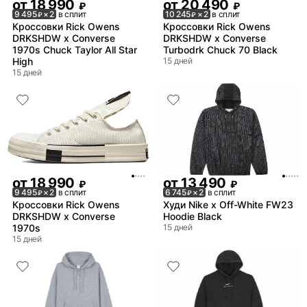
от
18 990
от
20 490
₽
₽
9 495
× 2
в сплит
10 245
× 2
в сплит
₽
₽
Кроссовки Rick Owens
Кроссовки Rick Owens
DRKSHDW x Converse
DRKSHDW x Converse
1970s Chuck Taylor All Star
Turbodrk Chuck 70 Black
High
15 дней
15 дней
от
18 990
от
13 490
₽
₽
9 495
× 2
в сплит
6 745
× 2
в сплит
₽
₽
Кроссовки Rick Owens
Худи Nike x Off-White FW23
DRKSHDW x Converse
Hoodie Black
1970s
15 дней
15 дней