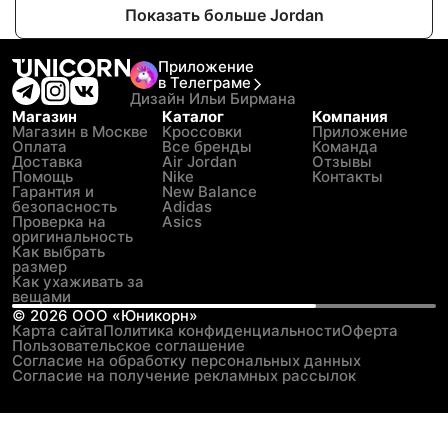
Показать больше Jordan
Приложение
в Телеграме
Дизайн Ильи Бирмана
Магазин
Каталог
Компания
Магазин в Москве
Кроссовки
Приложение
Оплата
Все бренды
Команда
Доставка
Air Jordan
Отзывы
Помощь
Nike
Контакты
Гарантия и
New Balance
безопасность
Adidas
Проверка на
Asics
оригинальность
Как выбрать
размер
Как ухаживать за
вещами
©
2026
ООО «Юникорн»
Карта сайта
Политика конфиденциальности
Оферта
Пользовательское соглашение
Согласие на обработку персональных данных
Согласие на получение рекламных рассылок