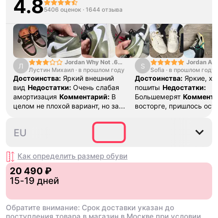
4.8
5406 оценок
·
1644 отзыва
Jordan Why Not .6
Jordan Air
Л
S
Лустин Михаил
"Bright Crimson" PF
·
в прошлом году
Sofia
·
в прошлом году
SE "Turf O
Достоинства:
Яркий внешний
Достоинства:
Яркие, х
вид
Недостатки:
Очень слабая
пошиты
Недостатки:
амортизация
Комментарий:
В
Большемерят
Коммента
целом не плохой вариант, но за
восторге, пришлось ост
стоимость этих кроссовок
первые на вырост , пер
множество других более хороших
новые поменьше. Наряд
35.5
36
38.5
40.5
EU
баскетбольных кроссовок
красивые.
Как определить размер
обуви
20 490 ₽
15-19 дней
Обратите внимание: Срок доставки указан до
поступления товара в магазин в Москве при условии