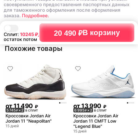
своевременного предоставления паспортных данных
для таможенного оформления после оформления
заказа.
Подробнее.
В корзину
20 490 ₽
Сплит:
10245
₽,
остаток потом
Похожие товары
от
11 490
от
13 990
₽
₽
5 745
× 2
в сплит
6 995
× 2
в сплит
₽
₽
Кроссовки Jordan Air
Кроссовки Jordan Air
Jordan 11 "Neapolitan"
Jordan 11 CMFT Low
15 дней
"Legend Blue"
15 дней