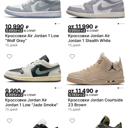
10 990
от
11 990
₽
₽
5 495
× 2
в сплит
5 995
× 2
в сплит
₽
₽
Кроссовки Air Jordan 1 Low
Кроссовки Jordan Air
"Wolf Grey"
Jordan 1 Stealth White
15 дней
15 дней
9 990
от
11 490
₽
₽
4 995
× 2
в сплит
5 745
× 2
в сплит
₽
₽
Кроссовки Jordan Air
Кроссовки Jordan Courtside
Jordan 1 Low "Jade Smoke"
23 Brown
15 дней
15 дней