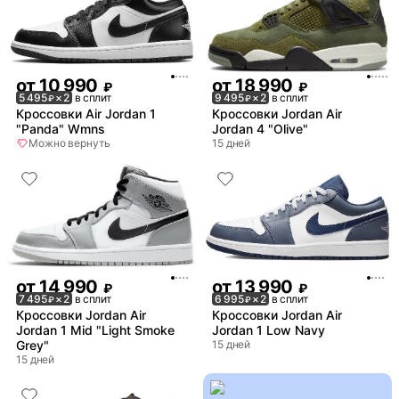
от
10 990
от
18 990
₽
₽
5 495
× 2
в сплит
9 495
× 2
в сплит
₽
₽
Кроссовки Air Jordan 1
Кроссовки Jordan Air
"Panda" Wmns
Jordan 4 "Olive"
Можно вернуть
15 дней
от
14 990
от
13 990
₽
₽
7 495
× 2
в сплит
6 995
× 2
в сплит
₽
₽
Кроссовки Jordan Air
Кроссовки Jordan Air
Jordan 1 Mid "Light Smoke
Jordan 1 Low Navy
Grey"
15 дней
15 дней