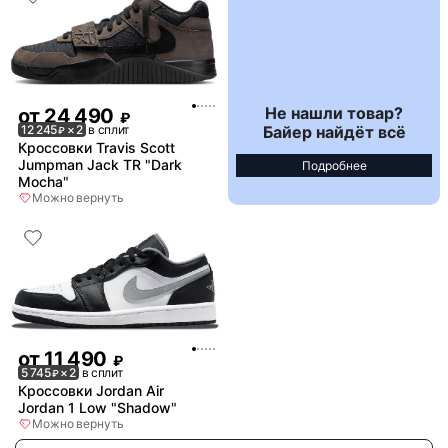
Не нашли товар?
от
24 490
₽
Байер найдёт всё
12 245
× 2
в сплит
₽
Кроссовки Travis Scott
Jumpman Jack TR "Dark
Подробнее
Mocha"
Можно вернуть
от
11 490
₽
5 745
× 2
в сплит
₽
Кроссовки Jordan Air
Jordan 1 Low "Shadow"
Можно вернуть