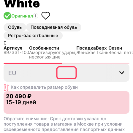
White
Оригинал
Обувь
Повседневная обувь
Ретро-баскетбольные
0
Артикул
Особенности
Посадка
Верх
Сезон
897331-100
Амортизируют удары,
Женская
Ткань
Весна, лето
нескользящиe
35.5
36
38.5
40.5
EU
Как определить размер
обуви
20 490 ₽
15-19 дней
Обратите внимание: Срок доставки указан до
поступления товара в магазин в Москве при условии
своевременного предоставления паспортных данных