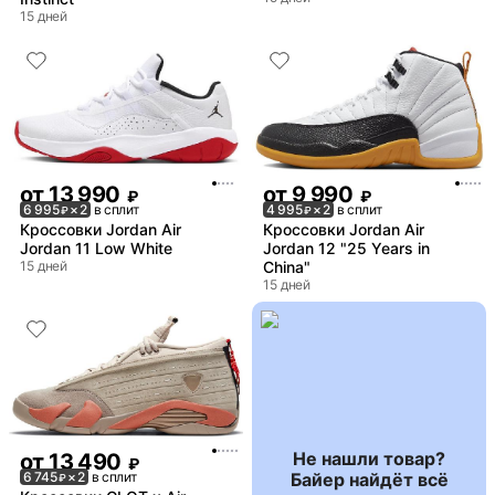
15 дней
от
13 990
от
9 990
₽
₽
6 995
× 2
в сплит
4 995
× 2
в сплит
₽
₽
Кроссовки Jordan Air
Кроссовки Jordan Air
Jordan 11 Low White
Jordan 12 "25 Years in
15 дней
China"
15 дней
Не нашли товар?
от
13 490
₽
Байер найдёт всё
6 745
× 2
в сплит
₽