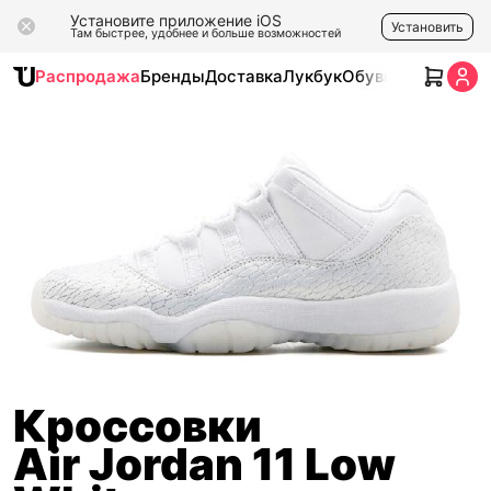
Установите приложение iOS
Установить
Там быстрее, удобнее и больше возможностей
Распродажа
Бренды
Доставка
Лукбук
Обувь
Одежда
Ак
Кроссовки
Air Jordan 11 Low