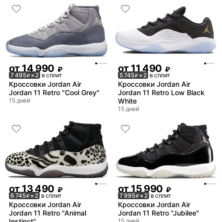
от
14 990
от
11 490
₽
₽
7 495
× 2
в сплит
5 745
× 2
в сплит
₽
₽
Кроссовки Jordan Air
Кроссовки Jordan Air
Jordan 11 Retro "Cool Grey"
Jordan 11 Retro Low Black
15 дней
White
15 дней
от
13 490
от
15 990
₽
₽
6 745
× 2
в сплит
7 995
× 2
в сплит
₽
₽
Кроссовки Jordan Air
Кроссовки Jordan Air
Jordan 11 Retro "Animal
Jordan 11 Retro "Jubilee"
Instinct"
15 дней