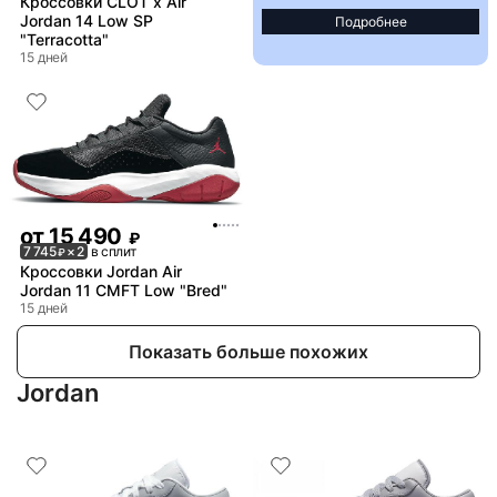
Кроссовки CLOT x Air
Jordan 14 Low SP
Подробнее
"Terracotta"
15 дней
от
15 490
₽
7 745
× 2
в сплит
₽
Кроссовки Jordan Air
Jordan 11 CMFT Low "Bred"
15 дней
Показать больше похожих
Jordan