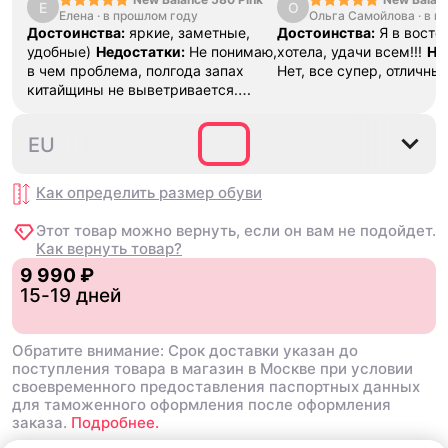
Е
О
Елена
·
в прошлом году
Ольга Самойлова
"Urbancore
·
в п
ознакомиться подробно
Достоинства:
яркие, заметные,
Достоинства:
Я в востор
в разделе Блог «Провер
удобные)
Недостатки:
Не понимаю,
хотела, удачи всем!!!
Не
оригинальность»
в чем проблема, полгода запах
Нет, все супер, отличны
китайщины не выветривается.
(Ношу их очень
редко)
Комментарий:
За свои
36
37
37.5
38
38.5
EU
деньги вполне норм.
Как определить размер
обуви
Этот товар можно вернуть, если он вам не подойдет.
Как вернуть товар?
9 990 ₽
15-19 дней
Обратите внимание: Срок доставки указан до
поступления товара в магазин в Москве при условии
своевременного предоставления паспортных данных
для таможенного оформления после оформления
заказа.
Подробнее.