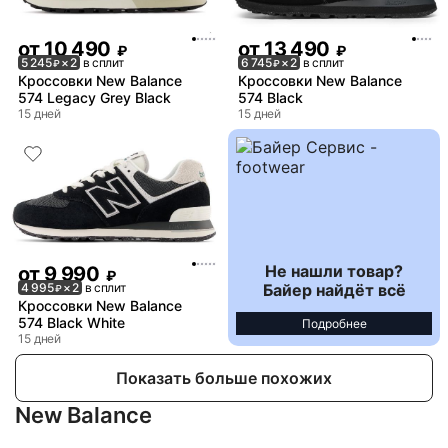
от
10 490
от
13 490
₽
₽
5 245
× 2
в сплит
6 745
× 2
в сплит
₽
₽
Кроссовки New Balance
Кроссовки New Balance
574 Legacy Grey Black
574 Black
15 дней
15 дней
Не нашли товар?
от
9 990
₽
Байер найдёт всё
4 995
× 2
в сплит
₽
Кроссовки New Balance
574 Black White
Подробнее
15 дней
Показать больше похожих
New Balance