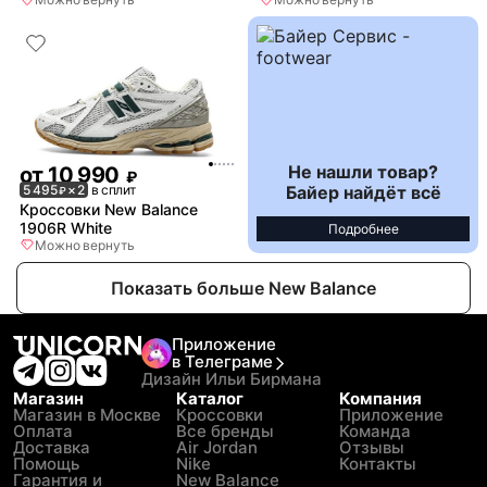
Не нашли товар?
от
10 990
₽
Байер найдёт всё
5 495
× 2
в сплит
₽
Кроссовки New Balance
1906R White
Подробнее
Можно вернуть
Показать больше New Balance
Приложение
в Телеграме
Дизайн Ильи Бирмана
Магазин
Каталог
Компания
Магазин в Москве
Кроссовки
Приложение
Оплата
Все бренды
Команда
Доставка
Air Jordan
Отзывы
Помощь
Nike
Контакты
Гарантия и
New Balance