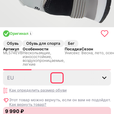
Оригинал
Обувь
Обувь для спорта
Бег
Артикул
Особенности
Посадка
Сезон
ML574EVB
Нескользящиe,
Унисекс
Весна, лето, осе
износостойкие,
воздухопроницаемые,
легкие
36
37
37.5
38
38.5
EU
Как определить размер
обуви
Этот товар можно вернуть, если он вам не подойдет.
Как вернуть товар?
9 990 ₽