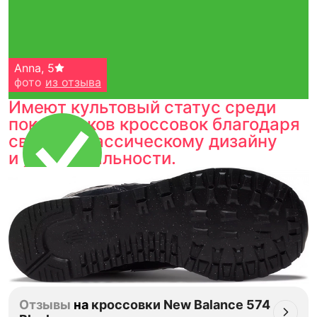
Anna
,
5
фото
из отзыва
Имеют культовый статус среди
поклонников кроссовок благодаря
своему классическому дизайну
и универсальности.
Тройная гарантия
оригинальности
Товар сертифицирован и опломбирован.
Проверяем на оригинальность
по 16 параметрам.
Если придёт подделка — вернём деньги
в трёхкратном размере.
Как мы провеяем товары
Отзывы
на
кроссовки New Balance 574