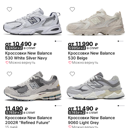
от
10 490
от
11 990
₽
₽
5 245
× 2
в сплит
5 995
× 2
в сплит
₽
₽
Кроссовки New Balance
Кроссовки New Balance
530 White Silver Navy
530 Beige
Можно вернуть
Можно вернуть
11 490
от
11 490
₽
₽
5 745
× 2
в сплит
5 745
× 2
в сплит
₽
₽
Кроссовки New Balance
Кроссовки New Balance
2002R "Refined Future"
9060 Light Grey
15 дней
Можно вернуть