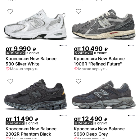
от
9 990
от
10 490
₽
₽
4 995
× 2
в сплит
5 245
× 2
в сплит
₽
₽
Кроссовки New Balance
Кроссовки New Balance
530 Silver White
1906R "Refined Future"
Можно вернуть
Можно вернуть
от
11 490
от
12 490
₽
₽
5 745
× 2
в сплит
6 245
× 2
в сплит
₽
₽
Кроссовки New Balance
Кроссовки New Balance
2002R Phantom Black
9060 Deep Grey
Можно вернуть
Можно вернуть