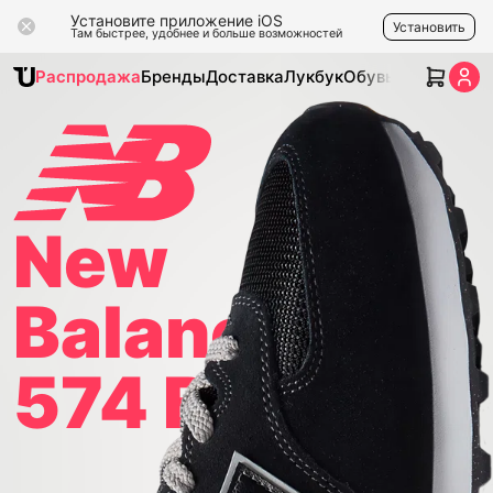
Установите приложение iOS
Установить
Там быстрее, удобнее и больше возможностей
Распродажа
Бренды
Доставка
Лукбук
Обувь
Одежда
Ак
New
Balance
574 Black