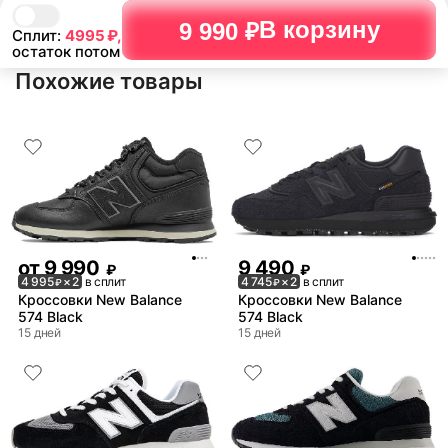
В корзину
9 990 ₽
Сплит:
4995
₽,
остаток потом
Похожие товары
от
9 990
9 490
₽
₽
4 995
× 2
в сплит
4 745
× 2
в сплит
₽
₽
Кроссовки New Balance
Кроссовки New Balance
574 Black
574 Black
15 дней
15 дней