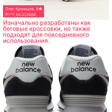
Олег Кузнецов
,
5
фото
из отзыва
Изначально разработаны как
беговые кроссовки, но также
подходят для повседневного
использования.