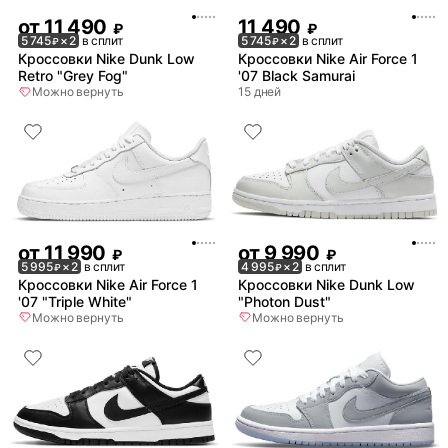
от
11 490
11 490
₽
₽
5 745
× 2
в сплит
5 745
× 2
в сплит
₽
₽
Кроссовки Nike Dunk Low
Кроссовки Nike Air Force 1
Retro "Grey Fog"
'07 Black Samurai
Можно вернуть
15 дней
от
11 990
от
9 990
₽
₽
5 995
× 2
в сплит
4 995
× 2
в сплит
₽
₽
Кроссовки Nike Air Force 1
Кроссовки Nike Dunk Low
'07 "Triple White"
"Photon Dust"
Можно вернуть
Можно вернуть