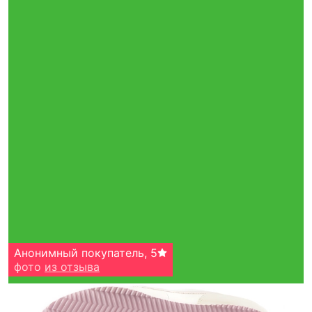
Анонимный покупатель
,
5
фото
из отзыва