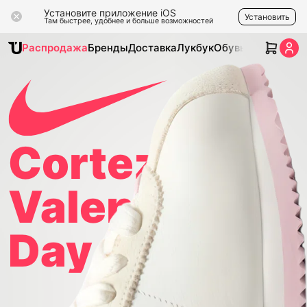
Установите приложение iOS
Установить
Там быстрее, удобнее и больше возможностей
Распродажа
Бренды
Доставка
Лукбук
Обувь
Одежда
Ак
Cortez
Valentine's
Day