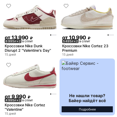
от
13 990
от
10 990
₽
₽
6 995
× 2
в сплит
5 495
× 2
в сплит
₽
₽
Кроссовки Nike Dunk
Кроссовки Nike Cortez 23
Disrupt 2 "Valentine's Day"
Premium
15 дней
15 дней
Не нашли товар?
от
9 990
₽
Байер найдёт всё
4 995
× 2
в сплит
₽
Кроссовки Nike Cortez
"Valentine"
Подробнее
15 дней