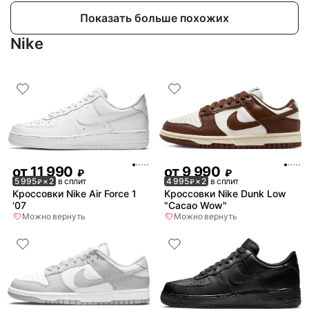
Показать больше похожих
Nike
от
11 990
от
9 990
₽
₽
5 995
× 2
в сплит
4 995
× 2
в сплит
₽
₽
Кроссовки Nike Air Force 1
Кроссовки Nike Dunk Low
'07
"Cacao Wow"
Можно вернуть
Можно вернуть