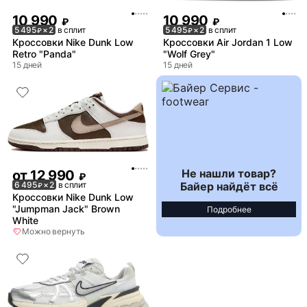
10 990
10 990
₽
₽
5 495
× 2
в сплит
5 495
× 2
в сплит
₽
₽
Кроссовки Nike Dunk Low
Кроссовки Air Jordan 1 Low
Retro "Panda"
"Wolf Grey"
15 дней
15 дней
Не нашли товар?
от
12 990
₽
Байер найдёт всё
6 495
× 2
в сплит
₽
Кроссовки Nike Dunk Low
"Jumpman Jack" Brown
Подробнее
White
Можно вернуть