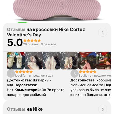
Тройная гарантия
Отзывы
на
кроссовки Nike Cortez
оригинальности
Valentine's Day
Товар сертифицирован и опломбирован.
5.0
Проверяем на оригинальность
по 16 параметрам.
26 оценок
·
9 отзывов
Если придёт подделка — вернём деньги
в трёхкратном размере.
Как мы провеяем товары
+
1
l
S
lovelifer
·
в прошлом году
Soulja
·
в прошлом мес
Достоинства:
Шикарный
Достоинства:
хорошие,
вид
Недостатки:
любимой самое то
Недо
Нет
Комментарий:
За 7к просто
упаковано было не очен
подарок для любимой
юникорн большая, от кр
маленькая, и плюсом бу
заменили в коробке на с
Отзывы
на
Nike
понятно почему и зачем,
ладно
Комментарий:
оч