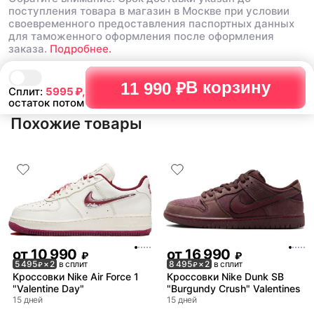
поступления товара в магазин в Москве при условии
своевременного предоставления паспортных данных
для таможенного оформления после оформления
заказа.
Подробнее.
В корзину
11 990 ₽
Сплит:
5995
₽,
остаток потом
Похожие товары
от
10 990
от
16 990
₽
₽
5 495
× 2
в сплит
8 495
× 2
в сплит
₽
₽
Кроссовки Nike Air Force 1
Кроссовки Nike Dunk SB
"Valentine Day"
"Burgundy Crush" Valentines
15 дней
15 дней