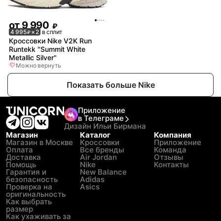
от
9 990
₽
4 995
× 2
в сплит
₽
Кроссовки Nike V2K Run
Runtekk "Summit White
Metallic Silver"
Можно вернуть
Показать больше Nike
Приложение
в Телеграме
Дизайн Ильи Бирмана
Магазин
Каталог
Компания
Магазин в Москве
Кроссовки
Приложение
Оплата
Все бренды
Команда
Доставка
Air Jordan
Отзывы
Помощь
Nike
Контакты
Гарантия и
New Balance
безопасность
Adidas
Проверка на
Asics
оригинальность
Как выбрать
размер
Как ухаживать за