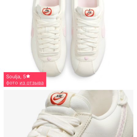
Soulja
,
5
фото
из отзыва