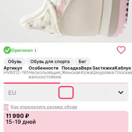
Оригинал
Обувь
Обувь для спорта
Бег
Артикул
Особенности
Посадка
Верх
Застежка
Каблук
HV6012-161
Нескользящиe,
Женская
Кожа
Шнуровка
Плоски
износостойкие
35.5
36
36.5
37.5
38
EU
Как определить размер
обуви
11 990 ₽
15-19 дней