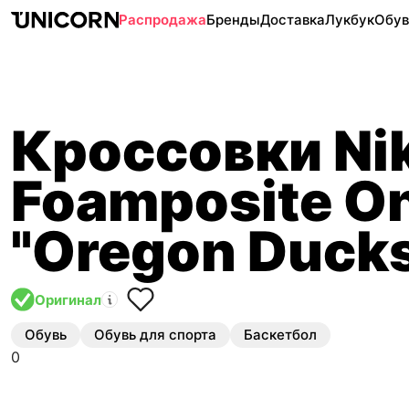
Распродажа
Бренды
Доставка
Лукбук
Обув
Кроссовки Ni
Foamposite O
"Oregon Duck
Оригинал
Обувь
Обувь для спорта
Баскетбол
0