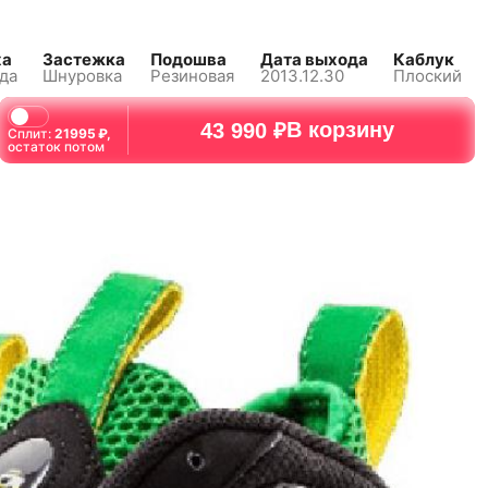
ха
Застежка
Подошва
Дата выхода
Каблук
да
Шнуровка
Резиновая
2013.12.30
Плоский
В корзину
43 990 ₽
Сплит:
21995
₽,
остаток потом