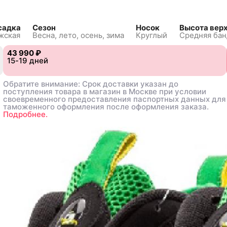
садка
Сезон
Носок
Высота вер
жская
Весна, лето, осень, зима
Круглый
Средняя бан
43 990 ₽
43 990 ₽
15-19 дней
15-19 дней
47.5
47.5
Обратите внимание: Срок доставки указан до
Обратите внимание: Срок доставки указан до
поступления товара в магазин в Москве при условии
поступления товара в магазин в Москве при условии
своевременного предоставления паспортных данных для
своевременного предоставления паспортных данных для
таможенного оформления после оформления заказа.
таможенного оформления после оформления заказа.
Подробнее.
Подробнее.