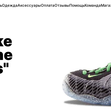
ь
Одежда
Аксессуары
Оплата
Отзывы
Помощь
Команда
Мага
ke
ne
s"