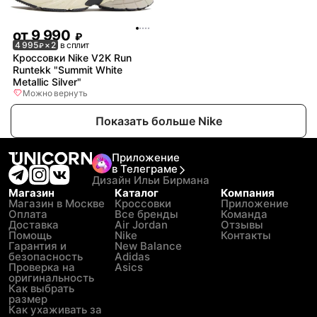
от
9 990
₽
4 995
× 2
в сплит
₽
Кроссовки Nike V2K Run
Runtekk "Summit White
Metallic Silver"
Можно вернуть
Показать больше Nike
Приложение
в Телеграме
Дизайн Ильи Бирмана
Магазин
Каталог
Компания
Магазин в Москве
Кроссовки
Приложение
Оплата
Все бренды
Команда
Доставка
Air Jordan
Отзывы
Помощь
Nike
Контакты
Гарантия и
New Balance
безопасность
Adidas
Проверка на
Asics
оригинальность
Как выбрать
размер
Как ухаживать за