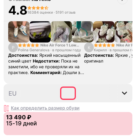
4.8
16384 оценки
·
5191 отзыв
Nike Air Force 1 Low
Nike Air Fo
P
К
Polina Generalova
College Pack White
·
в прошлом году
Кирилл
·
в прошлом го
Yellow
Blue
Достоинства:
Яркий насыщенный
Достоинства:
Яркие , у
синий цвет
Недостатки:
Пока не
оригинал
заметили, ибо не проверяли их на
практике.
Комментарий:
Дошли за
29 дней, в подарок положили
насочки!
37.5
38
38.5
39
40
4
EU
Как определить размер
обуви
13 490 ₽
15-19 дней