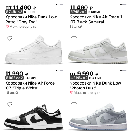
от
11 490
11 490
₽
₽
5 745
× 2
в сплит
5 745
× 2
в сплит
₽
₽
Кроссовки Nike Dunk Low
Кроссовки Nike Air Force 1
Retro "Grey Fog"
'07 Black Samurai
Можно вернуть
15 дней
11 990
от
9 990
₽
₽
5 995
× 2
в сплит
4 995
× 2
в сплит
₽
₽
Кроссовки Nike Air Force 1
Кроссовки Nike Dunk Low
'07 "Triple White"
"Photon Dust"
15 дней
Можно вернуть