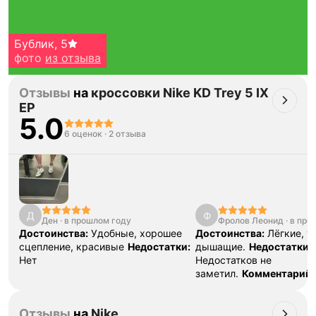
Бублик
,
5
фото
из отзыва
Отзывы
на
кроссовки Nike KD Trey 5 IX
EP
5.0
6 оценок
·
2 отзыва
Тройная гарантия
оригинальности
Товар сертифицирован и опломбирован.
Д
Ф
Проверяем на оригинальность
Ден
·
в прошлом году
Фролов Леонид
·
в про
по 16 параметрам.
Достоинства:
Удобные, хорошее
Достоинства:
Лёгкие, у
Если придёт подделка — вернём деньги
в трёхкратном размере.
сцепление, красивые
Недостатки:
дышащие.
Недостатки:
Как мы провеяем товары
Нет
Недостатков не
заметил.
Комментарий:
кроссовки, очень хорош
ноге, лёгкие, ношу в зал
Отзывы
на
Nike