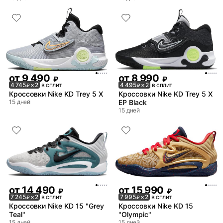
от
9 490
от
8 990
₽
₽
4 745
× 2
в сплит
4 495
× 2
в сплит
₽
₽
Кроссовки Nike KD Trey 5 X
Кроссовки Nike KD Trey 5 X
15 дней
EP Black
15 дней
от
14 490
от
15 990
₽
₽
7 245
× 2
в сплит
7 995
× 2
в сплит
₽
₽
Кроссовки Nike KD 15 "Grey
Кроссовки Nike KD 15
Teal"
"Olympic"
15 дней
15 дней