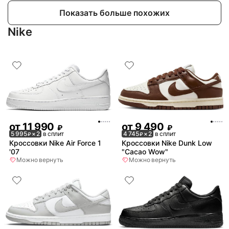
Показать больше похожих
Nike
от
11 990
от
9 490
₽
₽
5 995
× 2
в сплит
4 745
× 2
в сплит
₽
₽
Кроссовки Nike Air Force 1
Кроссовки Nike Dunk Low
'07
"Cacao Wow"
Можно вернуть
Можно вернуть