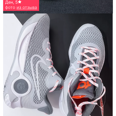
Ден
,
5
фото
из отзыва