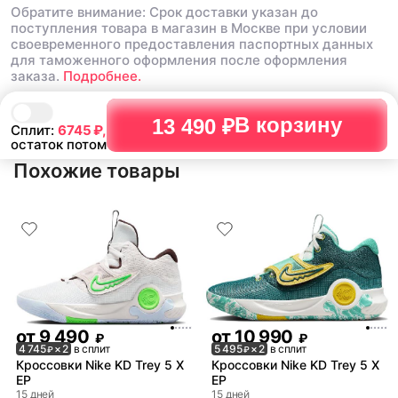
Обратите внимание: Срок доставки указан до
поступления товара в магазин в Москве при условии
своевременного предоставления паспортных данных
для таможенного оформления после оформления
заказа.
Подробнее.
В корзину
13 490 ₽
Сплит:
6745
₽,
остаток потом
Похожие товары
от
9 490
от
10 990
₽
₽
4 745
× 2
в сплит
5 495
× 2
в сплит
₽
₽
Кроссовки Nike KD Trey 5 X
Кроссовки Nike KD Trey 5 X
EP
EP
15 дней
15 дней