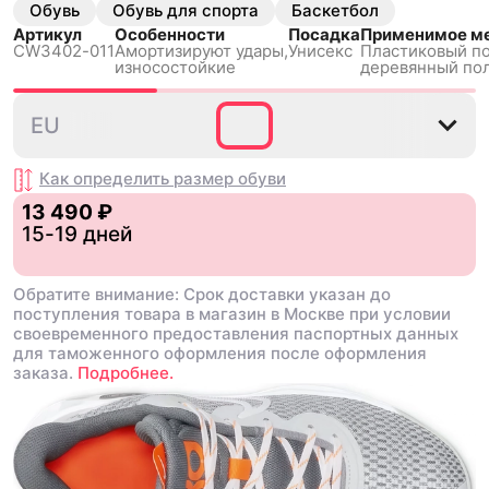
Обувь
Обувь для спорта
Баскетбол
Артикул
Особенности
Посадка
Применимое ме
CW3402-011
Амортизируют удары,
Унисекс
Пластиковый по
износостойкие
деревянный по
37.5
38
38.5
39
40
4
EU
Как определить размер
обуви
13 490 ₽
15-19 дней
Обратите внимание: Срок доставки указан до
поступления товара в магазин в Москве при условии
своевременного предоставления паспортных данных
для таможенного оформления после оформления
заказа.
Подробнее.