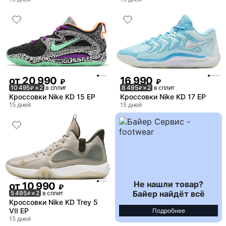
от
20 990
16 990
₽
₽
10 495
× 2
в сплит
8 495
× 2
в сплит
₽
₽
Кроссовки Nike KD 15 EP
Кроссовки Nike KD 17 EP
15 дней
15 дней
Не нашли товар?
от
10 990
₽
Байер найдёт всё
5 495
× 2
в сплит
₽
Кроссовки Nike KD Trey 5
VII EP
Подробнее
15 дней