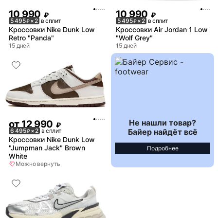
10 990
10 990
₽
₽
5 495
× 2
в сплит
5 495
× 2
в сплит
₽
₽
Кроссовки Nike Dunk Low
Кроссовки Air Jordan 1 Low
Retro "Panda"
"Wolf Grey"
15 дней
15 дней
Не нашли товар?
от
12 990
₽
Байер найдёт всё
6 495
× 2
в сплит
₽
Кроссовки Nike Dunk Low
"Jumpman Jack" Brown
Подробнее
White
Можно вернуть