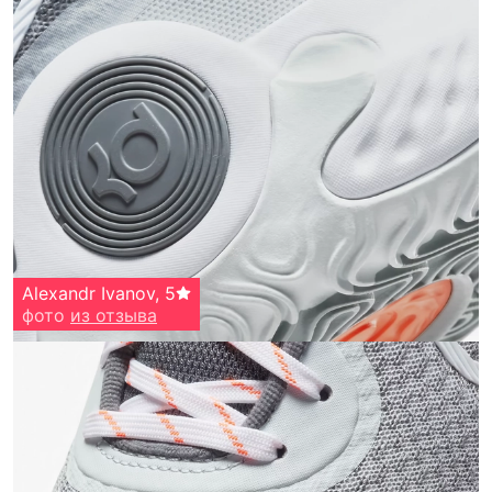
Alexandr Ivanov
,
5
фото
из отзыва