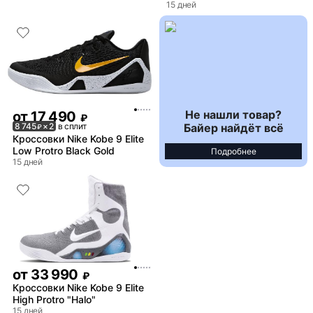
15 дней
Не нашли товар?
от
17 490
₽
Байер найдёт всё
8 745
× 2
в сплит
₽
Кроссовки Nike Kobe 9 Elite
Low Protro Black Gold
Подробнее
15 дней
от
33 990
₽
Кроссовки Nike Kobe 9 Elite
High Protro "Halo"
15 дней