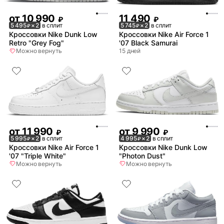
от
10 990
11 490
₽
₽
5 495
× 2
в сплит
5 745
× 2
в сплит
₽
₽
Кроссовки Nike Dunk Low
Кроссовки Nike Air Force 1
Retro "Grey Fog"
'07 Black Samurai
Можно вернуть
15 дней
от
11 990
от
9 990
₽
₽
5 995
× 2
в сплит
4 995
× 2
в сплит
₽
₽
Кроссовки Nike Air Force 1
Кроссовки Nike Dunk Low
'07 "Triple White"
"Photon Dust"
Можно вернуть
Можно вернуть