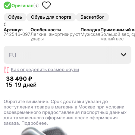
Оригинал
Обувь
Обувь для спорта
Баскетбол
0
Артикул
Особенности
Посадка
Применимый в
742546-097
Легкие, амортизируют
Мужская
Большой вес, с
удары
малый вес
41
44
44.5
EU
Как определить размер
обуви
38 490 ₽
15-19 дней
Обратите внимание: Срок доставки указан до
поступления товара в магазин в Москве при условии
своевременного предоставления паспортных данных
для таможенного оформления после оформления
заказа.
Подробнее.