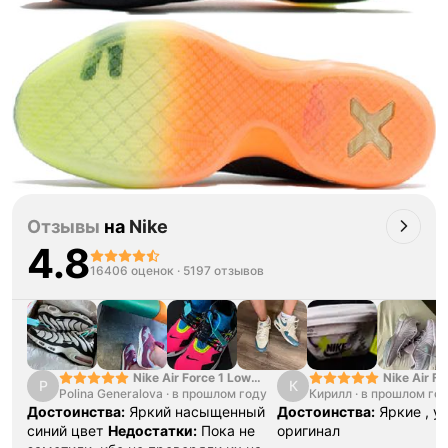
Отзывы
на
Nike
4.8
16406 оценок
·
5197 отзывов
Nike Air Force 1 Low
Nike Air Fo
P
К
Polina Generalova
College Pack White
·
в прошлом году
Кирилл
·
в прошлом го
Yellow
Blue
Достоинства:
Яркий насыщенный
Достоинства:
Яркие , у
синий цвет
Недостатки:
Пока не
оригинал