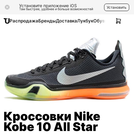
Установите приложение iOS
Установить
Там быстрее, удобнее и больше возможностей
Распродажа
Бренды
Доставка
Лукбук
Обувь
Одежда
Ак
Кроссовки Nike
Kobe 10 All Star