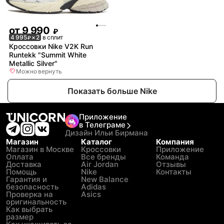
от
9 990
₽
4 995
× 2
в сплит
₽
Кроссовки Nike V2K Run
Runtekk "Summit White
Metallic Silver"
Можно вернуть
Показать больше Nike
Приложение
в Телеграме
Дизайн Ильи Бирмана
Магазин
Каталог
Компания
Магазин в Москве
Кроссовки
Приложение
Оплата
Все бренды
Команда
Доставка
Air Jordan
Отзывы
Помощь
Nike
Контакты
Гарантия и
New Balance
безопасность
Adidas
Проверка на
Asics
оригинальность
Как выбрать
размер