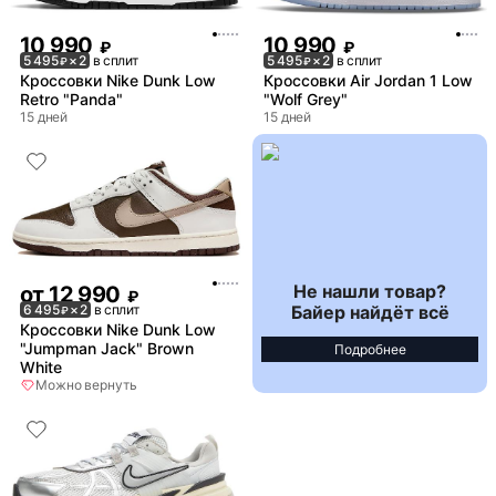
10 990
10 990
₽
₽
5 495
× 2
в сплит
5 495
× 2
в сплит
₽
₽
Кроссовки Nike Dunk Low
Кроссовки Air Jordan 1 Low
Retro "Panda"
"Wolf Grey"
15 дней
15 дней
Не нашли товар?
от
12 990
₽
Байер найдёт всё
6 495
× 2
в сплит
₽
Кроссовки Nike Dunk Low
"Jumpman Jack" Brown
Подробнее
White
Можно вернуть