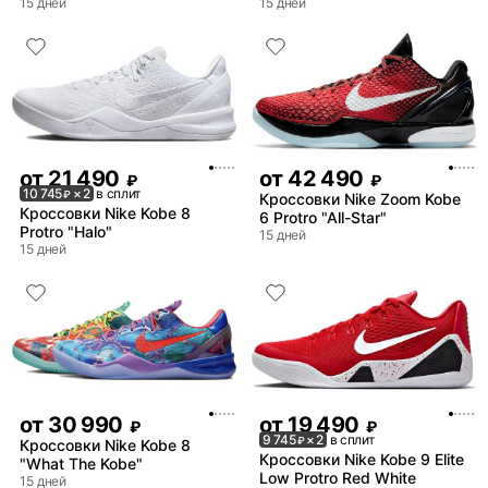
15 дней
15 дней
от
21 490
от
42 490
₽
₽
10 745
× 2
в сплит
₽
Кроссовки Nike Zoom Kobe
Кроссовки Nike Kobe 8
6 Protro "All-Star"
Protro "Halo"
15 дней
15 дней
от
30 990
от
19 490
₽
₽
9 745
× 2
в сплит
₽
Кроссовки Nike Kobe 8
Кроссовки Nike Kobe 9 Elite
"What The Kobe"
Low Protro Red White
15 дней