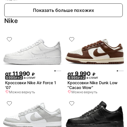
Показать больше похожих
Nike
от
11 990
от
9 990
₽
₽
5 995
× 2
в сплит
4 995
× 2
в сплит
₽
₽
Кроссовки Nike Air Force 1
Кроссовки Nike Dunk Low
'07
"Cacao Wow"
Можно вернуть
Можно вернуть