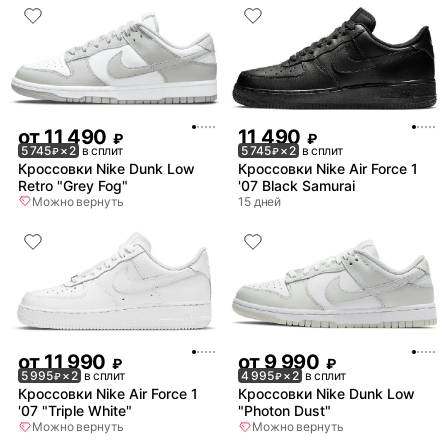
от
11 490
11 490
₽
₽
5 745
× 2
в сплит
5 745
× 2
в сплит
₽
₽
Кроссовки Nike Dunk Low
Кроссовки Nike Air Force 1
Retro "Grey Fog"
'07 Black Samurai
Можно вернуть
15 дней
от
11 990
от
9 990
₽
₽
5 995
× 2
в сплит
4 995
× 2
в сплит
₽
₽
Кроссовки Nike Air Force 1
Кроссовки Nike Dunk Low
'07 "Triple White"
"Photon Dust"
Можно вернуть
Можно вернуть