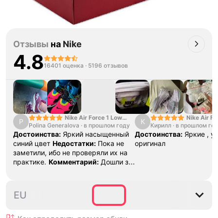
Отзывы
на
Nike
4.8
16401 оценка
·
5196 отзывов
Nike Air Force 1 Low
Nike Air Fo
P
К
Polina Generalova
College Pack White
·
в прошлом году
Кирилл
·
в прошлом го
Yellow
Blue
Достоинства:
Яркий насыщенный
Достоинства:
Яркие , у
синий цвет
Недостатки:
Пока не
оригинал
заметили, ибо не проверяли их на
практике.
Комментарий:
Дошли за
29 дней, в подарок положили
насочки!
39
40
40.5
41
42
4
EU