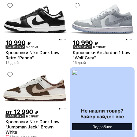
10 990
10 990
₽
₽
5 495
× 2
в сплит
5 495
× 2
в сплит
₽
₽
Кроссовки Nike Dunk Low
Кроссовки Air Jordan 1 Low
Retro "Panda"
"Wolf Grey"
15 дней
15 дней
Не нашли товар?
от
12 990
₽
Байер найдёт всё
6 495
× 2
в сплит
₽
Кроссовки Nike Dunk Low
"Jumpman Jack" Brown
Подробнее
White
Можно вернуть