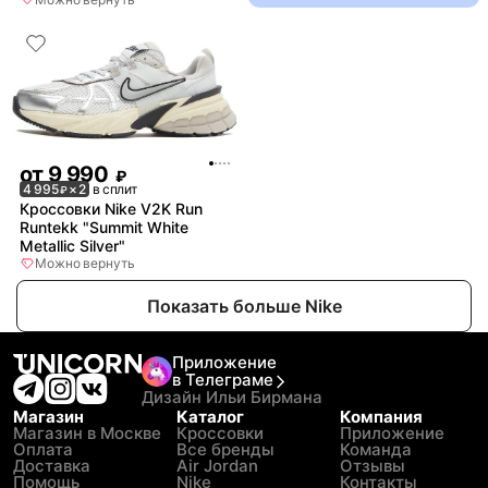
от
9 990
₽
4 995
× 2
в сплит
₽
Кроссовки Nike V2K Run
Runtekk "Summit White
Metallic Silver"
Можно вернуть
Показать больше Nike
Приложение
в Телеграме
Дизайн Ильи Бирмана
Магазин
Каталог
Компания
Магазин в Москве
Кроссовки
Приложение
Оплата
Все бренды
Команда
Доставка
Air Jordan
Отзывы
Помощь
Nike
Контакты