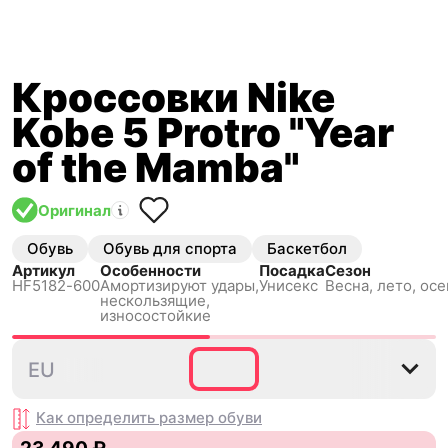
Кроссовки Nike
Kobe 5 Protro "Year
of the Mamba"
Оригинал
Обувь
Обувь для спорта
Баскетбол
Артикул
Особенности
Посадка
Сезон
HF5182-600
Амортизируют удары,
Унисекс
Весна, лето, осе
нескользящиe,
износостойкие
39
40
40.5
41
42
4
EU
Как определить размер
обуви