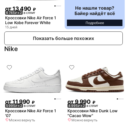
Не нашли товар?
от
13 490
₽
Байер найдёт всё
6 745
× 2
в сплит
₽
Кроссовки Nike Air Force 1
Low Kobe Forever White
Подробнее
15 дней
Показать больше похожих
Nike
от
11 990
от
9 990
₽
₽
5 995
× 2
в сплит
4 995
× 2
в сплит
₽
₽
Кроссовки Nike Air Force 1
Кроссовки Nike Dunk Low
'07
"Cacao Wow"
Можно вернуть
Можно вернуть