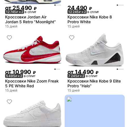
от
25 490
24 490
₽
₽
12 745
× 2
в сплит
12 245
× 2
в сплит
₽
₽
Кроссовки Jordan Air
Кроссовки Nike Kobe 8
Jordan 5 Retro "Moonlight"
Protro White
15 дней
15 дней
от
10 990
от
14 490
₽
₽
5 495
× 2
в сплит
7 245
× 2
в сплит
₽
₽
Кроссовки Nike Zoom Freak
Кроссовки Nike Kobe 9 Elite
5 PE White Red
Protro "Halo"
15 дней
15 дней