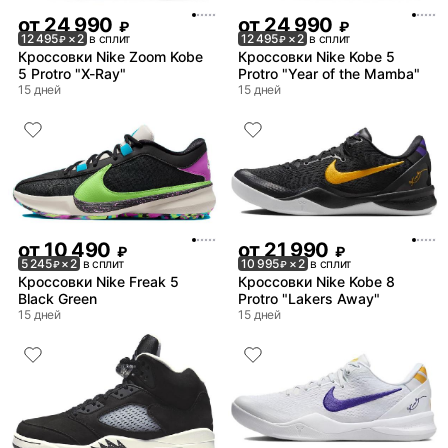
от
24 990
от
24 990
₽
₽
12 495
× 2
в сплит
12 495
× 2
в сплит
₽
₽
Кроссовки Nike Zoom Kobe
Кроссовки Nike Kobe 5
5 Protro "X-Ray"
Protro "Year of the Mamba"
15 дней
15 дней
от
10 490
от
21 990
₽
₽
5 245
× 2
в сплит
10 995
× 2
в сплит
₽
₽
Кроссовки Nike Freak 5
Кроссовки Nike Kobe 8
Black Green
Protro "Lakers Away"
15 дней
15 дней