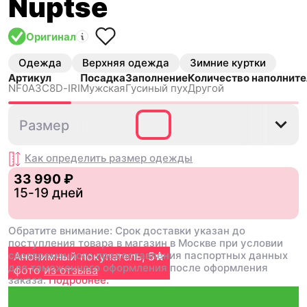
Nuptse
Оригинал
Одежда
Верхняя одежда
Зимние куртки
Артикул
Посадка
Заполнение
Количество наполните
NF0A3C8D-IRI
Мужская
Гусиный пух
Другой
S
L
XL
XXL
Размер
Как определить размер
одежды
33 990 ₽
15-19 дней
Обратите внимание: Срок доставки указан до
поступления товара в магазин в Москве при условии
своевременного предоставления паспортных данных
Анонимный покупатель
Анонимный покупатель
,
,
5
5
для таможенного оформления после оформления
фото
фото
из отзыва
из отзыва
заказа.
Подробнее.