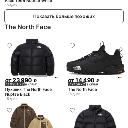
Face 1996 Nuptse White
15 дней
Показать больше похожих
The North Face
от
23 990
от
14 490
₽
₽
11 995
× 2
в сплит
7 245
× 2
в сплит
₽
₽
Пуховик The North Face
The North Face
Nuptse Black
15 дней
15 дней