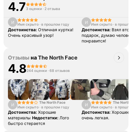
4.7
3 оценки
·
2 отзыва
И
И
Имя скрыто
·
в прошлом году
Имя скрыто
·
в прошло
Тройная гарантия
Достоинства:
Отличная куртка!
Достоинства:
Взял втор
оригинальности
Очень красивый узор!
подарок, думаю человек
Товар сертифицирован и опломбирован.
понравится!
Проверяем на оригинальность
по 16 параметрам.
Если придёт подделка — вернём деньги
в трёхкратном размере.
Отзывы
на
The North Face
Как мы провеяем товары
4.8
244 оценки
·
68 отзывов
The North Face
The North 
И
И
Имя скрыто
·
в прошлом году
Имя скрыто
·
Print Zip J
в прошло
Достоинства:
Хорошие
Достоинства:
Хорошее 
материалы
Недостатки:
Лого
очень легкая.
быстро стерается