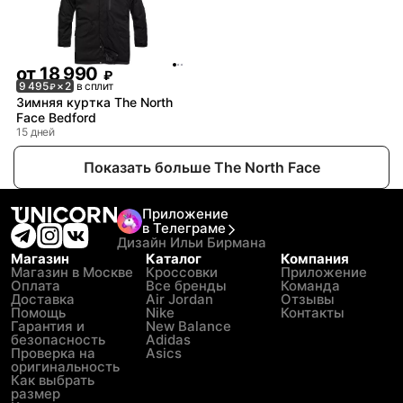
от
18 990
₽
9 495
× 2
в сплит
₽
Зимняя куртка The North
Face Bedford
15 дней
Показать больше The North Face
Приложение
в Телеграме
Дизайн Ильи Бирмана
Магазин
Каталог
Компания
Магазин в Москве
Кроссовки
Приложение
Оплата
Все бренды
Команда
Доставка
Air Jordan
Отзывы
Помощь
Nike
Контакты
Гарантия и
New Balance
безопасность
Adidas
Проверка на
Asics
оригинальность
Как выбрать
размер