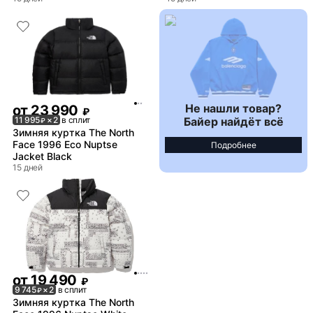
Не нашли товар?
от
23 990
₽
Байер найдёт всё
11 995
× 2
в сплит
₽
Зимняя куртка The North
Face 1996 Eco Nuptse
Подробнее
Jacket Black
15 дней
от
19 490
₽
9 745
× 2
в сплит
₽
Зимняя куртка The North