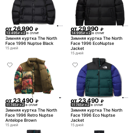
от
26 990
от
29 990
₽
₽
13 495
× 2
в сплит
14 995
× 2
в сплит
₽
₽
Зимняя куртка The North
Зимняя куртка The North
Face 1996 Nuptse Black
Face 1996 EcoNuptse
15 дней
Jacket
15 дней
от
23 490
от
23 490
₽
₽
11 745
× 2
в сплит
11 745
× 2
в сплит
₽
₽
Зимняя куртка The North
Зимняя куртка The North
Face 1996 Retro Nuptse
Face 1996 Eco Nuptse
Antelope Brown
Jacket
15 дней
15 дней