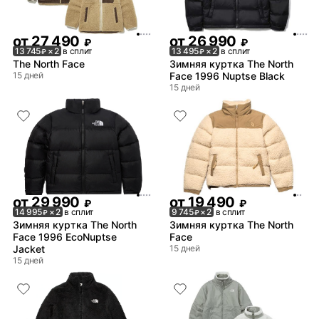
от
27 490
от
26 990
₽
₽
13 745
× 2
в сплит
13 495
× 2
в сплит
₽
₽
The North Face
Зимняя куртка The North
15 дней
Face 1996 Nuptse Black
15 дней
от
29 990
от
19 490
₽
₽
14 995
× 2
в сплит
9 745
× 2
в сплит
₽
₽
Зимняя куртка The North
Зимняя куртка The North
Face 1996 EcoNuptse
Face
Jacket
15 дней
15 дней