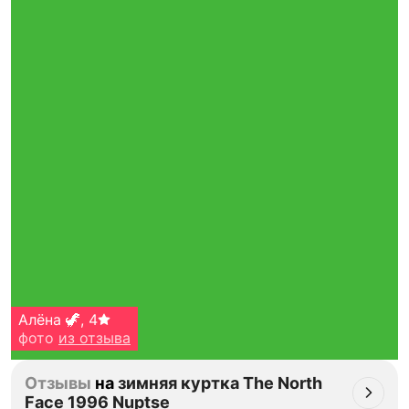
Алёна 🦖
,
4
фото
из отзыва
Отзывы
на
зимняя куртка The North
Face 1996 Nuptse