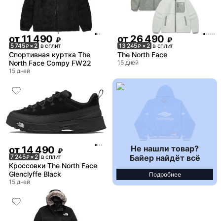
от
11 490
от
26 490
₽
₽
5 745
× 2
в сплит
13 245
× 2
в сплит
₽
₽
Спортивная куртка The
The North Face
North Face Compy FW22
15 дней
15 дней
Не нашли товар?
от
14 490
₽
Байер найдёт всё
7 245
× 2
в сплит
₽
Кроссовки The North Face
Glenclyffe Black
Подробнее
15 дней