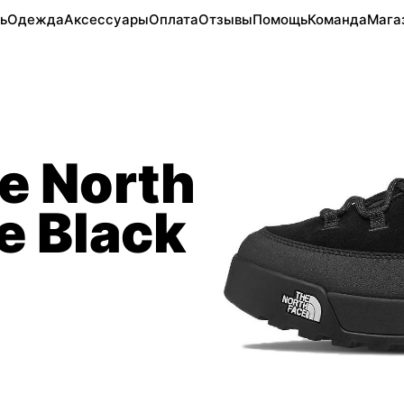
ь
Одежда
Аксессуары
Оплата
Отзывы
Помощь
Команда
Мага
e North
e Black