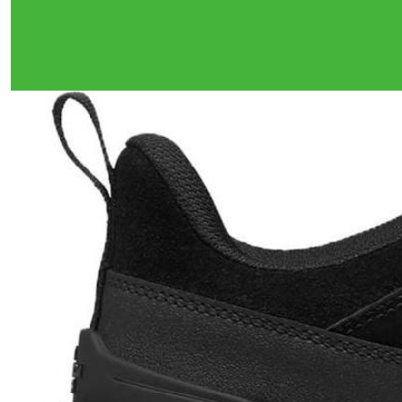
Тройная гарантия
оригинальности
Товар сертифицирован и опломбирован.
Проверяем на оригинальность
по 16 параметрам.
Если придёт подделка — вернём деньги
в трёхкратном размере.
Как мы провеяем товары