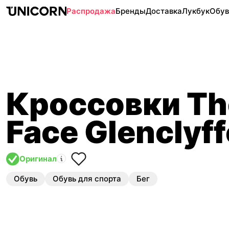
Распродажа
Бренды
Доставка
Лукбук
Обув
Кроссовки Th
Face Glenclyff
Оригинал
Обувь
Обувь для спорта
Бег