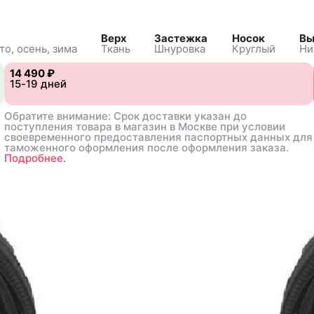
Верх
Застежка
Носок
Вы
то, осень, зима
Ткань
Шнуровка
Круглый
Ни
14 490 ₽
14 490 ₽
2
2
15-19 дней
15-19 дней
42⅔
42⅔
43⅓
43⅓
44
44
45⅓
45⅓
Обратите внимание: Срок доставки указан до
Обратите внимание: Срок доставки указан до
поступления товара в магазин в Москве при условии
поступления товара в магазин в Москве при условии
своевременного предоставления паспортных данных для
своевременного предоставления паспортных данных для
таможенного оформления после оформления заказа.
таможенного оформления после оформления заказа.
Подробнее.
Подробнее.