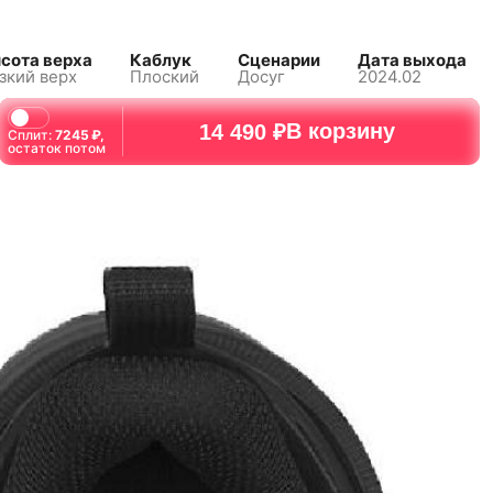
сота верха
Каблук
Сценарии
Дата выхода
зкий верх
Плоский
Досуг
2024.02
В корзину
14 490 ₽
Сплит:
7245
₽,
остаток потом