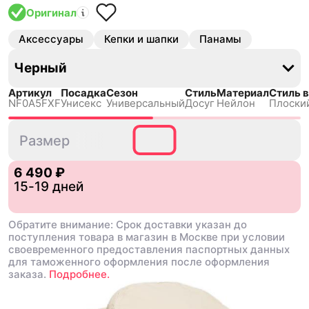
Оригинал
Аксессуары
Кепки и шапки
Панамы
Черный
Артикул
Посадка
Сезон
Стиль
Материал
Стиль 
NF0A5FXF
Унисекс
Универсальный
Досуг
Нейлон
Плоски
S/M
L/XL
Размер
6 490 ₽
15-19 дней
Обратите внимание: Срок доставки указан до
поступления товара в магазин в Москве при условии
своевременного предоставления паспортных данных
для таможенного оформления после оформления
заказа.
Подробнее.