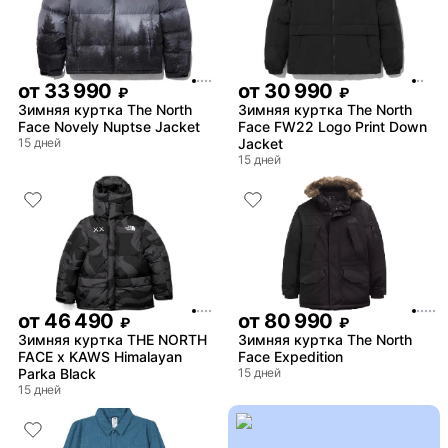
от
33 990
от
30 990
₽
₽
Зимняя куртка The North
Зимняя куртка The North
Face Novely Nuptse Jacket
Face FW22 Logo Print Down
15 дней
Jacket
15 дней
от
46 490
от
80 990
₽
₽
Зимняя куртка THE NORTH
Зимняя куртка The North
FACE x KAWS Himalayan
Face Expedition
Parka Black
15 дней
15 дней