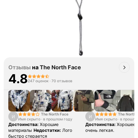
Отзывы
на
The North Face
4.8
247 оценок
·
70 отзывов
The North Face
The North 
И
И
Имя скрыто
·
в прошлом году
Имя скрыто
·
Print Zip J
в прошло
Достоинства:
Хорошие
Достоинства:
Хорошее 
материалы
Недостатки:
Лого
очень легкая.
быстро стерается