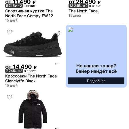
от
11 490
от
26 490
₽
₽
5 745
× 2
в сплит
13 245
× 2
в сплит
₽
₽
Спортивная куртка The
The North Face
North Face Compy FW22
15 дней
15 дней
Не нашли товар?
от
14 490
₽
Байер найдёт всё
7 245
× 2
в сплит
₽
Кроссовки The North Face
Glenclyffe Black
Подробнее
15 дней