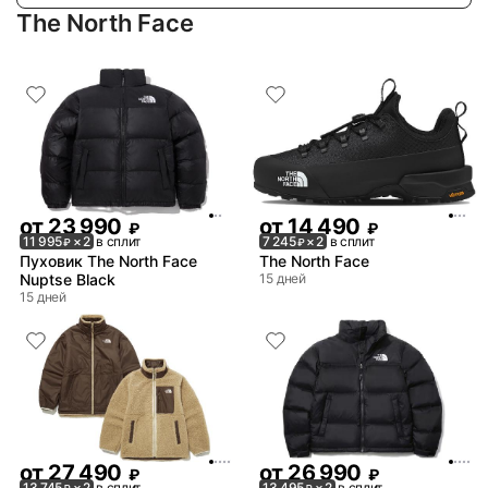
The North Face
от
23 990
от
14 490
₽
₽
11 995
× 2
в сплит
7 245
× 2
в сплит
₽
₽
Пуховик The North Face
The North Face
Nuptse Black
15 дней
15 дней
от
27 490
от
26 990
₽
₽
13 745
× 2
в сплит
13 495
× 2
в сплит