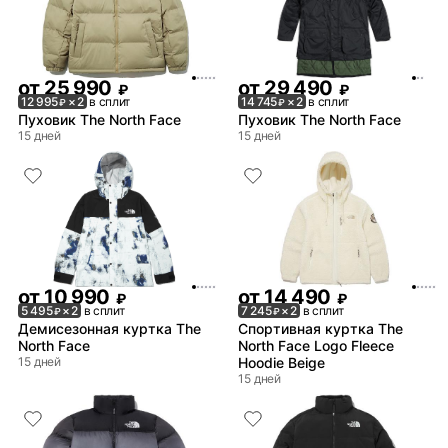
от
25 990
от
29 490
₽
₽
12 995
× 2
в сплит
14 745
× 2
в сплит
₽
₽
Пуховик The North Face
Пуховик The North Face
15 дней
15 дней
от
10 990
от
14 490
₽
₽
5 495
× 2
в сплит
7 245
× 2
в сплит
₽
₽
Демисезонная куртка The
Спортивная куртка The
North Face
North Face Logo Fleece
15 дней
Hoodie Beige
15 дней