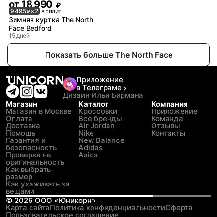
от
18 990
₽
9 495
× 2
в сплит
₽
Зимняя куртка The North
Face Bedford
15 дней
Показать больше The North Face
Приложение
в Телеграме
Дизайн Ильи Бирмана
Магазин
Каталог
Компания
Магазин в Москве
Кроссовки
Приложение
Оплата
Все бренды
Команда
Доставка
Air Jordan
Отзывы
Помощь
Nike
Контакты
Гарантия и
New Balance
безопасность
Adidas
Проверка на
Asics
оригинальность
Как выбрать
размер
Как ухаживать за
вещами
©
2026
ООО «Юникорн»
Карта сайта
Политика конфиденциальности
Оферта
Пользовательское соглашение