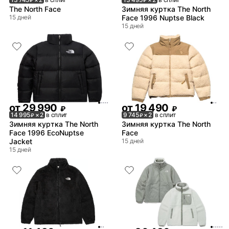
₽
₽
The North Face
Зимняя куртка The North
15 дней
Face 1996 Nuptse Black
15 дней
от
29 990
от
19 490
₽
₽
14 995
× 2
в сплит
9 745
× 2
в сплит
₽
₽
Зимняя куртка The North
Зимняя куртка The North
Face 1996 EcoNuptse
Face
Jacket
15 дней
15 дней