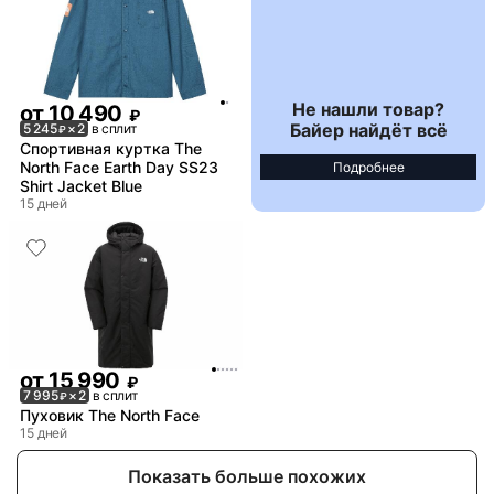
Не нашли товар?
от
10 490
₽
Байер найдёт всё
5 245
× 2
в сплит
₽
Спортивная куртка The
North Face Earth Day SS23
Подробнее
Shirt Jacket Blue
15 дней
от
15 990
₽
7 995
× 2
в сплит
₽
Пуховик The North Face
15 дней
Показать больше похожих