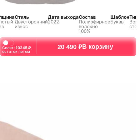
лщина
Стиль
Дата выхода
Состав
Шаблон
Тип 
лстый
Двусторонний
2022
Полиэфирное
Буквы
Воро
ез
износ
волокно
стой
100%
В корзину
20 490 ₽
Сплит:
10245
₽,
остаток потом