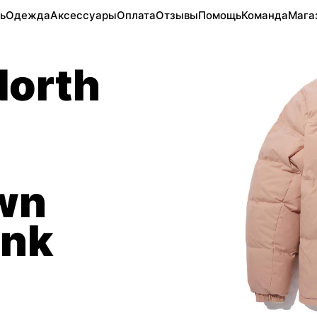
ь
Одежда
Аксессуары
Оплата
Отзывы
Помощь
Команда
Мага
North
wn
ink