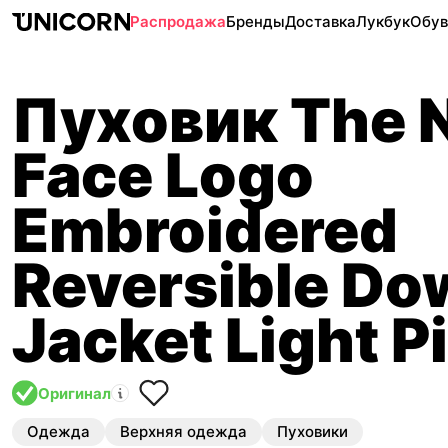
Распродажа
Бренды
Доставка
Лукбук
Обув
Пуховик The 
Face Logo
Embroidered
Reversible Do
Jacket Light P
Оригинал
Одежда
Верхняя одежда
Пуховики