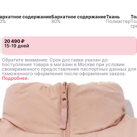
архатное содержание
Бархатное содержание
Ткань
То
0%
80%
Полиэстер
То
ср
20 490 ₽
20 490 ₽
15-19 дней
15-19 дней
Обратите внимание: Срок доставки указан до
Обратите внимание: Срок доставки указан до
поступления товара в магазин в Москве при условии
поступления товара в магазин в Москве при условии
своевременного предоставления паспортных данных для
своевременного предоставления паспортных данных для
таможенного оформления после оформления заказа.
таможенного оформления после оформления заказа.
Подробнее.
Подробнее.