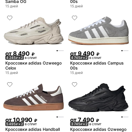
Samba OG
00s
15 дней
15 дней
от
8 490
от
9 490
₽
₽
4 245
× 2
в сплит
4 745
× 2
в сплит
₽
₽
Кроссовки adidas Ozweego
Кроссовки adidas Campus
Celox
00s
15 дней
15 дней
от
10 990
от
7 490
₽
₽
5 495
× 2
в сплит
3 745
× 2
в сплит
₽
₽
Кроссовки adidas Handball
Кроссовки adidas Ozweego