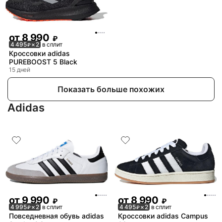
от
8 990
₽
4 495
× 2
в сплит
₽
Кроссовки adidas
PUREBOOST 5 Black
15 дней
Показать больше похожих
Adidas
от
9 990
от
8 990
₽
₽
4 995
× 2
в сплит
4 495
× 2
в сплит
₽
₽
Повседневная обувь adidas
Кроссовки adidas Campus