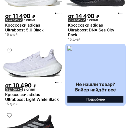
от
11 490
от
14 490
₽
₽
5 745
× 2
в сплит
7 245
× 2
в сплит
₽
₽
Кроссовки adidas
Кроссовки adidas
Ultraboost 5.0 Black
Ultraboost DNA Sea City
15 дней
Pack
15 дней
Не нашли товар?
от
10 490
₽
Байер найдёт всё
5 245
× 2
в сплит
₽
Кроссовки adidas
Ultraboost Light White Black
Подробнее
15 дней