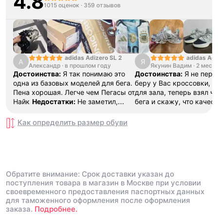
4.8
1015 оценок
·
359 отзывов
adidas Adizero SL 2
adidas Adi
А
Я
Александр
·
в прошлом году
Якунин Вадим
13
·
2 меся
Достоинства:
Я так понимаю это
Достоинства:
Я не перв
одна из базовых моделей для бега.
беру у Вас кроссовки, д
Пена хорошая. Легче чем Пегасы от
для зала, теперь взял ч
Найк
Недостатки:
Не заметил,
бега и скажу, что качест
пока все хорошо
Комментарий:
буду и дальше делать за
Тренируюсь две недели, ничего не
спасибо!!!
Недостатки:
Как определить размер
обуви
натерло
Нету
Комментарий:
Ого
советую, хорошее качес
товара!!!
Обратите внимание: Срок доставки указан до
поступления товара в магазин в Москве при условии
своевременного предоставления паспортных данных
для таможенного оформления после оформления
заказа.
Подробнее.