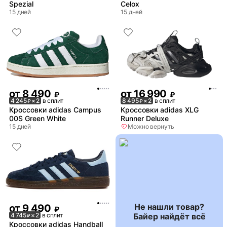
Spezial
Celox
15 дней
15 дней
от
8 490
от
16 990
₽
₽
4 245
× 2
в сплит
8 495
× 2
в сплит
₽
₽
Кроссовки adidas Campus
Кроссовки adidas XLG
00S Green White
Runner Deluxe
15 дней
Можно вернуть
Не нашли товар?
от
9 490
₽
Байер найдёт всё
4 745
× 2
в сплит
₽
Кроссовки adidas Handball