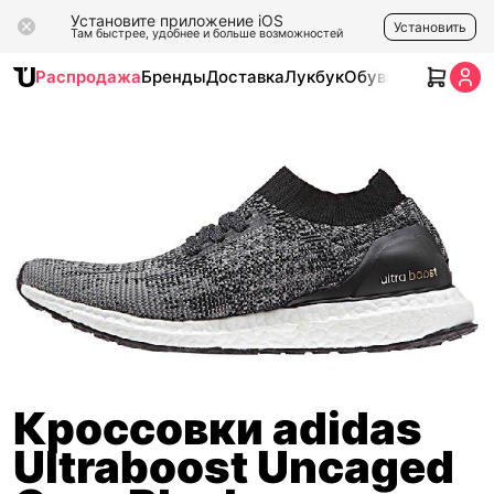
Установите приложение iOS
Установить
Там быстрее, удобнее и больше возможностей
Распродажа
Бренды
Доставка
Лукбук
Обувь
Одежда
Ак
Кроссовки adidas
Ultraboost Uncaged