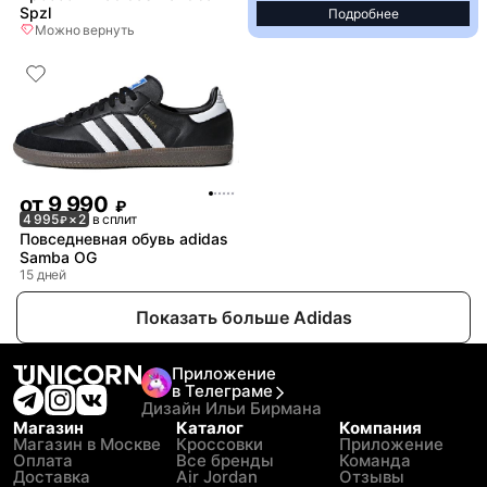
Spzl
Подробнее
Можно вернуть
от
9 990
₽
4 995
× 2
в сплит
₽
Повседневная обувь adidas
Samba OG
15 дней
Показать больше Adidas
Приложение
в Телеграме
Дизайн Ильи Бирмана
Магазин
Каталог
Компания
Магазин в Москве
Кроссовки
Приложение
Оплата
Все бренды
Команда
Доставка
Air Jordan
Отзывы