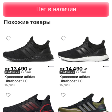
Нет в наличии
Похожие товары
от
13 490
от
14 490
₽
₽
6 745
× 2
в сплит
7 245
× 2
в сплит
₽
₽
Кроссовки adidas
Кроссовки adidas
Ultraboost 1.0
Ultraboost 1.0
15 дней
15 дней