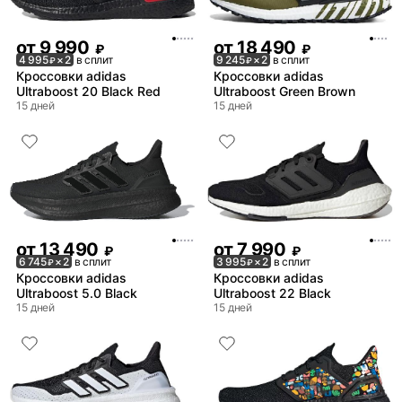
от
9 990
от
18 490
₽
₽
4 995
× 2
в сплит
9 245
× 2
в сплит
₽
₽
Кроссовки adidas
Кроссовки adidas
Ultraboost 20 Black Red
Ultraboost Green Brown
15 дней
15 дней
от
13 490
от
7 990
₽
₽
6 745
× 2
в сплит
3 995
× 2
в сплит
₽
₽
Кроссовки adidas
Кроссовки adidas
Ultraboost 5.0 Black
Ultraboost 22 Black
15 дней
15 дней