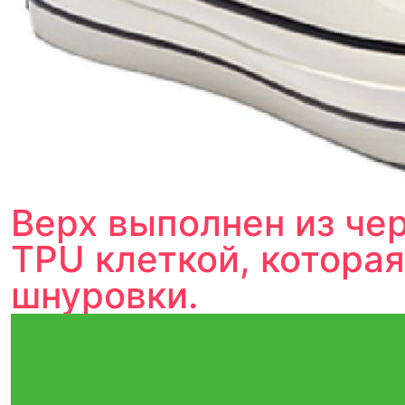
Верх выполнен из чер
TPU клеткой, котора
шнуровки.