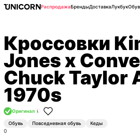
Распродажа
Бренды
Доставка
Лукбук
Обув
Кроссовки Ki
Jones x Conve
Chuck Taylor A
1970s
Оригинал
Обувь
Повседневная обувь
Кеды
0