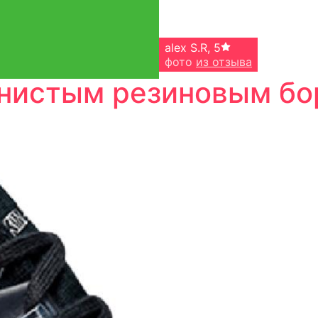
alex S.R
,
5
фото
из отзыва
лнистым резиновым бо