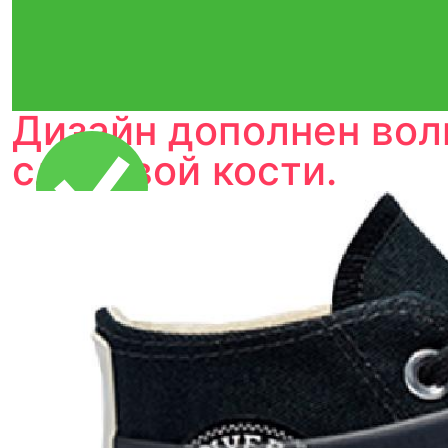
Дизайн дополнен во
слоновой кости.
Тройная гарантия
оригинальности
Товар сертифицирован и опломбирован.
Проверяем на оригинальность
по 16 параметрам.
Если придёт подделка — вернём деньги
в трёхкратном размере.
Как мы провеяем товары