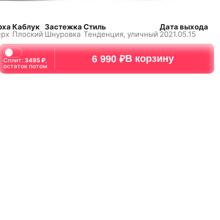
рха
Каблук
Застежка
Стиль
Дата выхода
ерх
Плоский
Шнуровка
Тенденция, уличный
2021.05.15
В корзину
6 990 ₽
Сплит:
3495
₽,
остаток потом