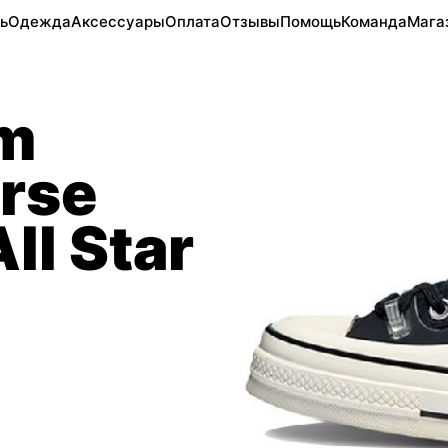
ь
Одежда
Аксессуары
Оплата
Отзывы
Помощь
Команда
Мага
m
rse
ll Star