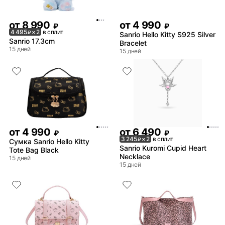
от
8 990
от
4 990
₽
₽
4 495
× 2
в сплит
₽
Sanrio Hello Kitty S925 Silver
Sanrio 17.3cm
Bracelet
15 дней
15 дней
от
4 990
от
6 490
₽
₽
3 245
× 2
в сплит
₽
Сумка Sanrio Hello Kitty
Sanrio Kuromi Cupid Heart
Tote Bag Black
Necklace
15 дней
15 дней