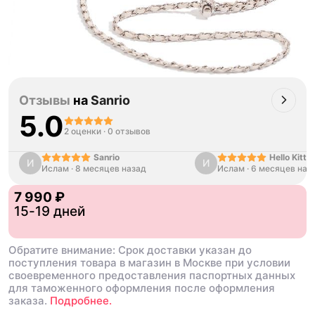
Отзывы
на
Sanrio
5.0
2 оценки
·
0 отзывов
Sanrio
Hello Kitty
И
И
Ислам
·
8 месяцев назад
Ислам
·
6 месяцев наз
Black Hawa
Shoes
7 990 ₽
15-19 дней
Обратите внимание: Срок доставки указан до
поступления товара в магазин в Москве при условии
своевременного предоставления паспортных данных
для таможенного оформления после оформления
заказа.
Подробнее.