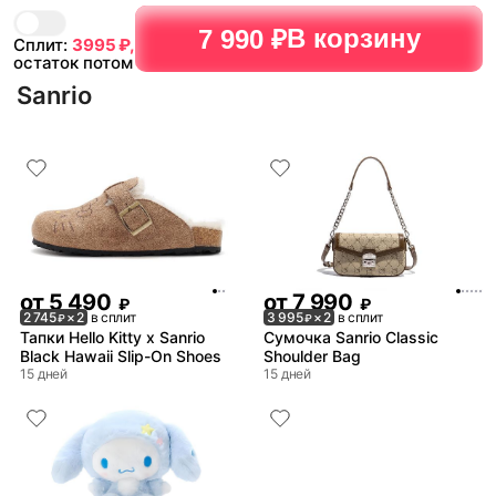
В корзину
7 990 ₽
Сплит:
3995
₽,
остаток потом
Sanrio
от
5 490
от
7 990
₽
₽
2 745
× 2
в сплит
3 995
× 2
в сплит
₽
₽
Тапки Hello Kitty x Sanrio
Сумочка Sanrio Classic
Black Hawaii Slip-On Shoes
Shoulder Bag
15 дней
15 дней