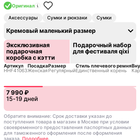
Оригинал
Аксессуары
Сумки и рюкзаки
Сумки
Кремовый маленький размер
Эксклюзивная
Подарочный набор
подарочная
для фестиваля qixi
коробка с кэтти
Артикул
Посадка
Размер
Стиль плечевого ремня
Вну
HHF41063
Женская
Регулярный
Единственный корень
Кар
7 990 ₽
15-19 дней
Обратите внимание: Срок доставки указан до
поступления товара в магазин в Москве при условии
своевременного предоставления паспортных данных
для таможенного оформления после оформления
заказа.
Подробнее.