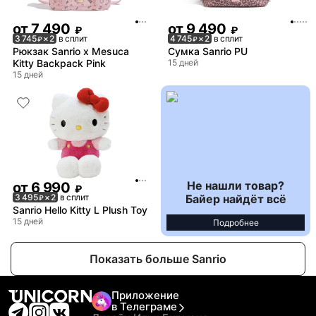
от
7 490
от
9 490
₽
₽
3 745
× 2
в сплит
4 745
× 2
в сплит
₽
₽
Рюкзак Sanrio x Mesuca
Сумка Sanrio PU
Kitty Backpack Pink
15 дней
15 дней
Не нашли товар?
от
6 990
₽
Байер найдёт всё
3 495
× 2
в сплит
₽
Sanrio Hello Kitty L Plush Toy
15 дней
Подробнее
Показать больше Sanrio
Приложение
в Телеграме