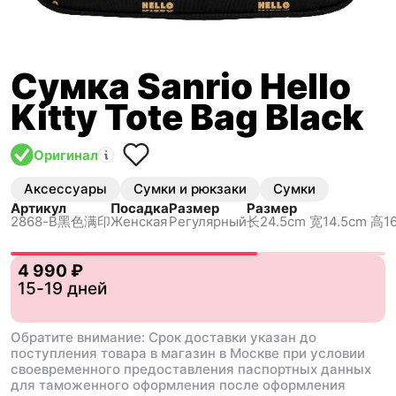
Сумка Sanrio Hello
Kitty Tote Bag Black
Оригинал
Аксессуары
Сумки и рюкзаки
Сумки
Артикул
Посадка
Размер
Размер
2868-B黑色满印
Женская
Регулярный
长24.5cm 宽14.5cm 高16
4 990 ₽
15-19 дней
Обратите внимание: Срок доставки указан до
поступления товара в магазин в Москве при условии
своевременного предоставления паспортных данных
для таможенного оформления после оформления