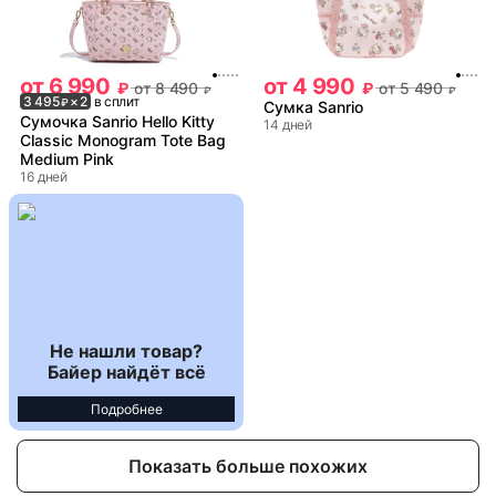
от
6 990
от
4 990
₽
от
8 490
₽
от
5 490
₽
₽
3 495
× 2
в сплит
₽
Сумка Sanrio
Сумочка Sanrio Hello Kitty
14 дней
Classic Monogram Tote Bag
Medium Pink
16 дней
Не нашли товар?
Байер найдёт всё
Подробнее
Показать больше похожих