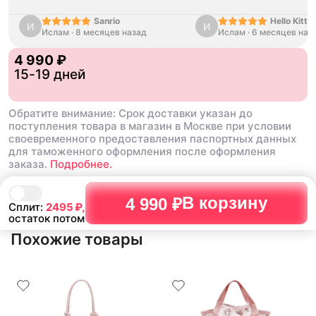
Sanrio
Hello Kitty
И
И
Ислам
·
8 месяцев назад
Ислам
·
6 месяцев наз
Black Hawa
Shoes
4 990 ₽
15-19 дней
Обратите внимание: Срок доставки указан до
поступления товара в магазин в Москве при условии
своевременного предоставления паспортных данных
для таможенного оформления после оформления
заказа.
Подробнее.
В корзину
4 990 ₽
Сплит:
2495
₽,
остаток потом
Похожие товары