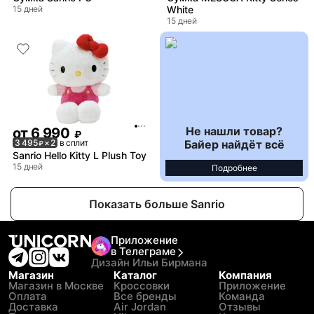
15 дней
White
15 дней
Не нашли товар?
от
6 990
₽
Байер найдёт всё
3 495
× 2
в сплит
₽
Sanrio Hello Kitty L Plush Toy
15 дней
Подробнее
Показать больше Sanrio
Приложение
в Телеграме
Дизайн Ильи Бирмана
Магазин
Каталог
Компания
Магазин в Москве
Кроссовки
Приложение
Оплата
Все бренды
Команда
Доставка
Air Jordan
Отзывы