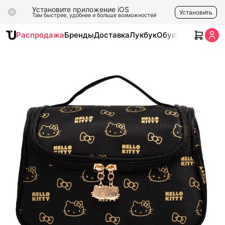
Установите приложение iOS
Установить
Там быстрее, удобнее и больше возможностей
Распродажа
Бренды
Доставка
Лукбук
Обувь
Одежда
Ак