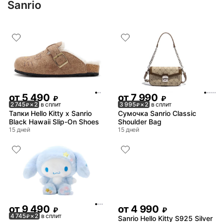
Sanrio
от
5 490
от
7 990
₽
₽
2 745
× 2
в сплит
3 995
× 2
в сплит
₽
₽
Тапки Hello Kitty x Sanrio
Сумочка Sanrio Classic
Black Hawaii Slip-On Shoes
Shoulder Bag
15 дней
15 дней
от
9 490
от
4 990
₽
₽
4 745
× 2
в сплит
₽
Sanrio Hello Kitty S925 Silver