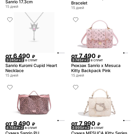
Sanrio 17.3cm
Bracelet
15 дней
15 дней
от
6 490
от
7 490
₽
₽
3 245
× 2
в сплит
3 745
× 2
в сплит
₽
₽
Sanrio Kuromi Cupid Heart
Рюкзак Sanrio x Mesuca
Necklace
Kitty Backpack Pink
15 дней
15 дней
от
9 490
от
7 990
₽
₽
4 745
× 2
в сплит
3 995
× 2
в сплит
₽
₽
Сумка Sanrio PU
Сумка MESUCA Kitty Series