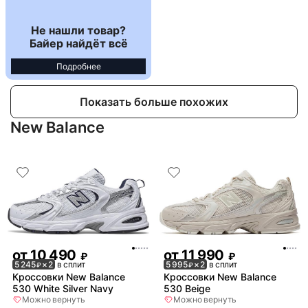
Не нашли товар?
Байер найдёт всё
Подробнее
Показать больше похожих
New Balance
от
10 490
от
11 990
₽
₽
5 245
× 2
в сплит
5 995
× 2
в сплит
₽
₽
Кроссовки New Balance
Кроссовки New Balance
530 White Silver Navy
530 Beige
Можно вернуть
Можно вернуть