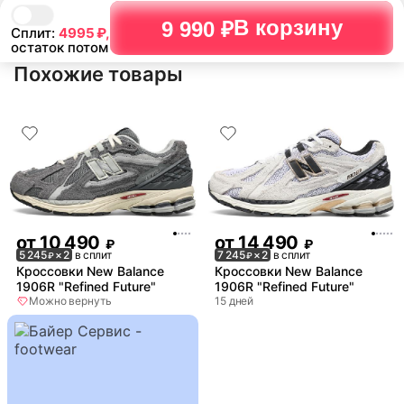
В корзину
9 990 ₽
Сплит:
4995
₽,
остаток потом
Похожие товары
от
10 490
от
14 490
₽
₽
5 245
× 2
в сплит
7 245
× 2
в сплит
₽
₽
Кроссовки New Balance
Кроссовки New Balance
1906R "Refined Future"
1906R "Refined Future"
Можно вернуть
15 дней