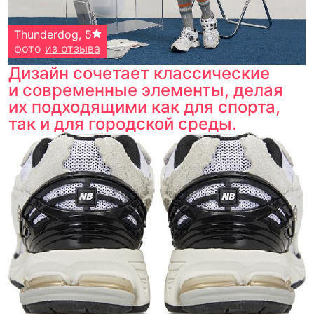
Thunderdog
,
5
фото
из отзыва
Дизайн сочетает классические
и современные элементы, делая
их подходящими как для спорта,
так и для городской среды.