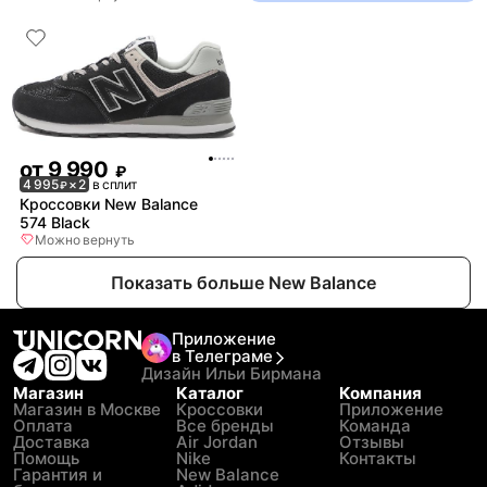
от
9 990
₽
4 995
× 2
в сплит
₽
Кроссовки New Balance
574 Black
Можно вернуть
Показать больше New Balance
Приложение
в Телеграме
Дизайн Ильи Бирмана
Магазин
Каталог
Компания
Магазин в Москве
Кроссовки
Приложение
Оплата
Все бренды
Команда
Доставка
Air Jordan
Отзывы
Помощь
Nike
Контакты
Гарантия и
New Balance