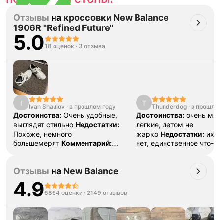
Отзывы
на
кроссовки New Balance
1906R "Refined Future"
5.0
Тройная гарантия
18 оценок
·
3 отзыва
оригинальности
Товар сертифицирован и опломбирован.
Проверяем на оригинальность
по 16 параметрам.
Если придёт подделка — вернём деньги
в трёхкратном размере.
Как мы провеяем товары
I
T
Ivan Shaulov
·
в прошлом году
Thunderdog
·
в прошло
Достоинства:
Очень удобные,
Достоинства:
очень мяг
выглядят стильно
Недостатки:
легкие, летом не
Похоже, немного
жарко
Недостатки:
их 
большемерят
Комментарий:
нет, единственное что- 
Отличные кроссы, рад покупке, но
чистить
Комментарий:
единственный минус - оказались
пара, собирает взгляды
Отзывы
на
New Balance
на полсантиметра побольше,
сравнивал с 530
4.9
6864 оценки
·
2149 отзывов