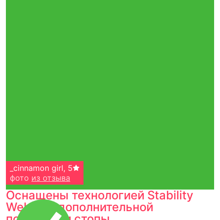
_cinnamon girl
,
5
фото
из отзыва
Оснащены технологией Stability
Web для дополнительной
поддержки стопы.