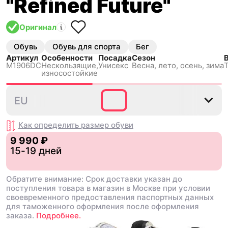
"Refined Future"
Оригинал
Обувь
Обувь для спорта
Бег
Артикул
Особенности
Посадка
Сезон
M1906DC
Нескользящиe,
Унисекс
Весна, лето, осень, зима
Т
износостойкие
36
37
37.5
38
38.5
EU
Как определить размер
обуви
9 990 ₽
15-19 дней
Обратите внимание: Срок доставки указан до
поступления товара в магазин в Москве при условии
своевременного предоставления паспортных данных
для таможенного оформления после оформления
заказа.
Подробнее.