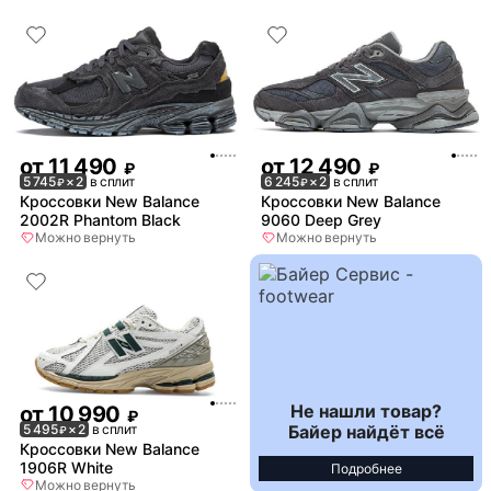
от
11 490
от
12 490
₽
₽
5 745
× 2
в сплит
6 245
× 2
в сплит
₽
₽
Кроссовки New Balance
Кроссовки New Balance
2002R Phantom Black
9060 Deep Grey
Можно вернуть
Можно вернуть
Не нашли товар?
от
10 990
₽
Байер найдёт всё
5 495
× 2
в сплит
₽
Кроссовки New Balance
1906R White
Подробнее
Можно вернуть