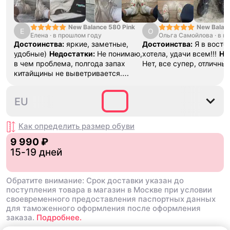
New Balance 580 Pink
New Balan
Е
О
Елена
·
в прошлом году
Ольга Самойлова
"Urbancore
·
в п
Достоинства:
яркие, заметные,
Достоинства:
Я в востор
удобные)
Недостатки:
Не понимаю,
хотела, удачи всем!!!
Не
в чем проблема, полгода запах
Нет, все супер, отличны
китайщины не выветривается.
(Ношу их очень
редко)
Комментарий:
За свои
36
37
37.5
38
38.5
EU
деньги вполне норм.
Как определить размер
обуви
9 990 ₽
15-19 дней
Обратите внимание: Срок доставки указан до
поступления товара в магазин в Москве при условии
своевременного предоставления паспортных данных
для таможенного оформления после оформления
заказа.
Подробнее.