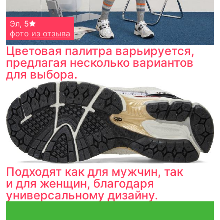
Эл
,
5
фото
из отзыва
Цветовая палитра варьируется,
предлагая несколько вариантов
для выбора.
Подходят как для мужчин, так
и для женщин, благодаря
универсальному дизайну.