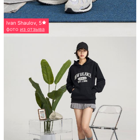
Ivan Shaulov
,
5
фото
из отзыва