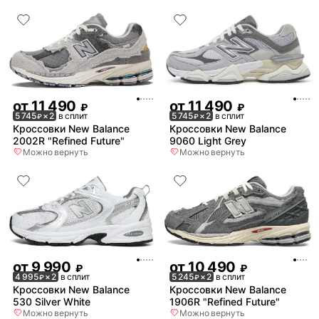
от
11 490
от
11 490
₽
₽
5 745
× 2
в сплит
5 745
× 2
в сплит
₽
₽
Кроссовки New Balance
Кроссовки New Balance
2002R "Refined Future"
9060 Light Grey
Можно вернуть
Можно вернуть
от
9 990
от
10 490
₽
₽
4 995
× 2
в сплит
5 245
× 2
в сплит
₽
₽
Кроссовки New Balance
Кроссовки New Balance
530 Silver White
1906R "Refined Future"
Можно вернуть
Можно вернуть