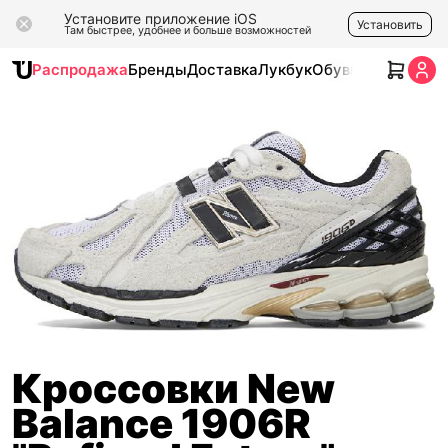
Установите приложение iOS
Установить
Там быстрее, удобнее и больше возможностей
Распродажа
Бренды
Доставка
Лукбук
Обувь
Одежда
Ак
Кроссовки New
Balance 1906R