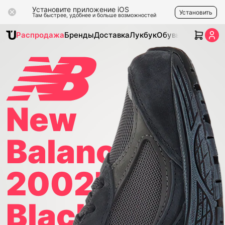
Установите приложение iOS
Установить
Там быстрее, удобнее и больше возможностей
Распродажа
Бренды
Доставка
Лукбук
Обувь
Одежда
Ак
New
Balance
2002R
Black