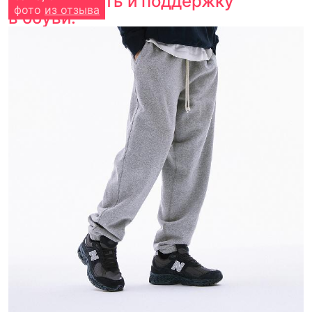
стабильность и поддержку
фото
из отзыва
в обуви.