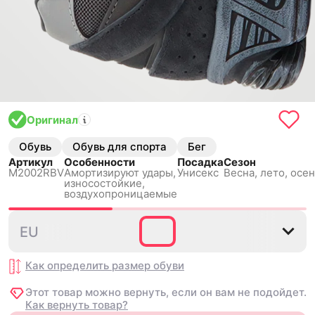
Оригинал
Обувь
Обувь для спорта
Бег
Артикул
Особенности
Посадка
Сезон
M2002RBV
Амортизируют удары,
Унисекс
Весна, лето, осен
износостойкие,
воздухопроницаемые
36
37
37.5
38
38.5
EU
Как определить размер
обуви
Этот товар можно вернуть, если он вам не подойдет.
Как вернуть товар?