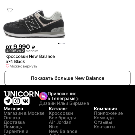
от
9 990
₽
4 995
× 2
в сплит
₽
Кроссовки New Balance
574 Black
Можно вернуть
Показать больше New Balance
Приложение
в Телеграме
Дизайн Ильи Бирмана
Магазин
Каталог
Компания
Магазин в Москве
Кроссовки
Приложение
Оплата
Все бренды
Команда
Доставка
Air Jordan
Отзывы
Помощь
Nike
Контакты
Гарантия и
New Balance