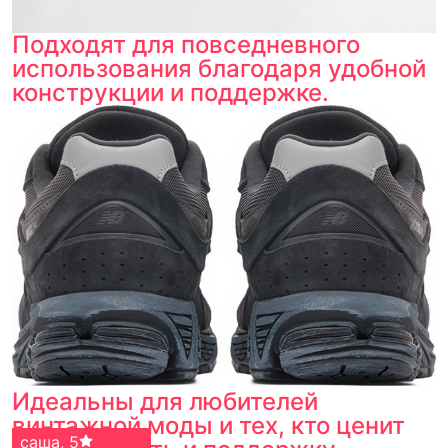
Подходят для повседневного
использования благодаря удобной
конструкции и поддержке.
Идеальны для любителей
винтажной моды и тех, кто ценит
саша
,
5