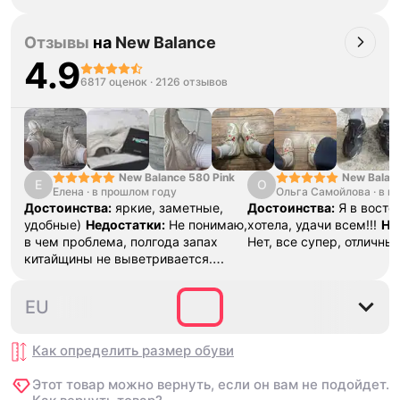
светлее, чем на фото. Н
их не делает. Эффект с
Отзывы
на
New Balance
дает возможность дольш
в любой сезон.
4.9
6817 оценок
·
2126 отзывов
New Balance 580 Pink
New Balan
Е
О
Елена
·
в прошлом году
Ольга Самойлова
"Urbancore
·
в п
Достоинства:
яркие, заметные,
Достоинства:
Я в востор
удобные)
Недостатки:
Не понимаю,
хотела, удачи всем!!!
Не
в чем проблема, полгода запах
Нет, все супер, отличны
китайщины не выветривается.
(Ношу их очень
редко)
Комментарий:
За свои
36
37
37.5
38
38.5
EU
деньги вполне норм.
Как определить размер
обуви
Этот товар можно вернуть, если он вам не подойдет.