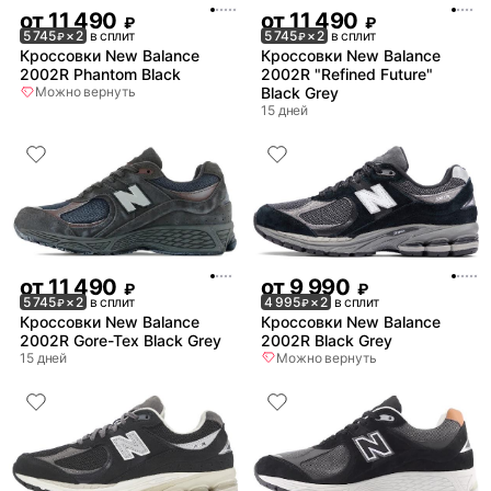
от
11 490
от
11 490
₽
₽
5 745
× 2
в сплит
5 745
× 2
в сплит
₽
₽
Кроссовки New Balance
Кроссовки New Balance
2002R Phantom Black
2002R "Refined Future"
Можно вернуть
Black Grey
15 дней
от
11 490
от
9 990
₽
₽
5 745
× 2
в сплит
4 995
× 2
в сплит
₽
₽
Кроссовки New Balance
Кроссовки New Balance
2002R Gore-Tex Black Grey
2002R Black Grey
15 дней
Можно вернуть