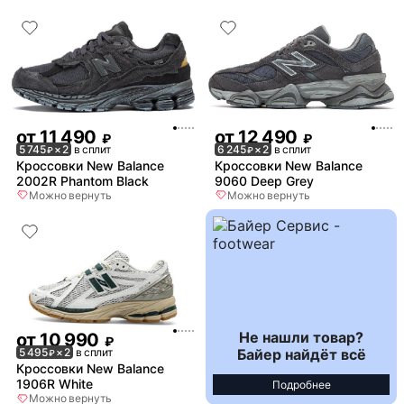
от
11 490
от
12 490
₽
₽
5 745
× 2
в сплит
6 245
× 2
в сплит
₽
₽
Кроссовки New Balance
Кроссовки New Balance
2002R Phantom Black
9060 Deep Grey
Можно вернуть
Можно вернуть
Не нашли товар?
от
10 990
₽
Байер найдёт всё
5 495
× 2
в сплит
₽
Кроссовки New Balance
1906R White
Подробнее
Можно вернуть