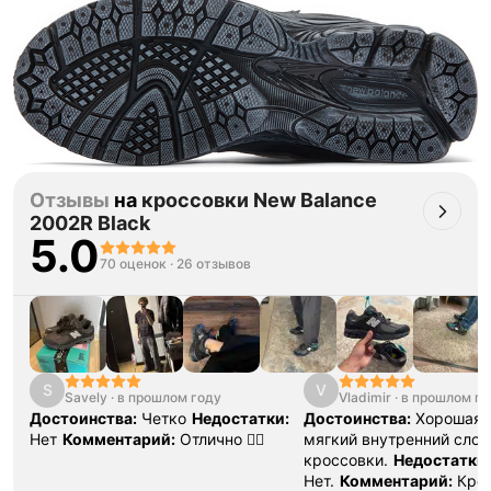
Тройная гарантия
оригинальности
Товар сертифицирован и опломбирован.
Отзывы
на
кроссовки New Balance
Проверяем на оригинальность
2002R Black
по 16 параметрам.
Если придёт подделка — вернём деньги
5.0
в трёхкратном размере.
70 оценок
·
26 отзывов
Как мы провеяем товары
S
V
Savely
·
в прошлом году
Vladimir
·
в прошлом го
Достоинства:
Четко
Недостатки:
Достоинства:
Хорошая 
Нет
Комментарий:
Отлично 👍🏻
мягкий внутренний слой
кроссовки.
Недостатки:
Нет.
Комментарий:
Кро