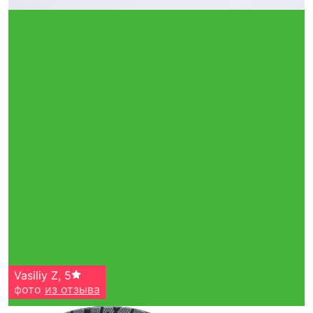
Vasiliy Z
,
5
фото
из отзыва