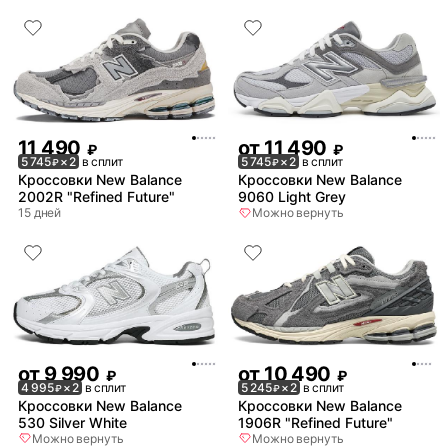
11 490
от
11 490
₽
₽
5 745
× 2
в сплит
5 745
× 2
в сплит
₽
₽
Кроссовки New Balance
Кроссовки New Balance
2002R "Refined Future"
9060 Light Grey
15 дней
Можно вернуть
от
9 990
от
10 490
₽
₽
4 995
× 2
в сплит
5 245
× 2
в сплит
₽
₽
Кроссовки New Balance
Кроссовки New Balance
530 Silver White
1906R "Refined Future"
Можно вернуть
Можно вернуть