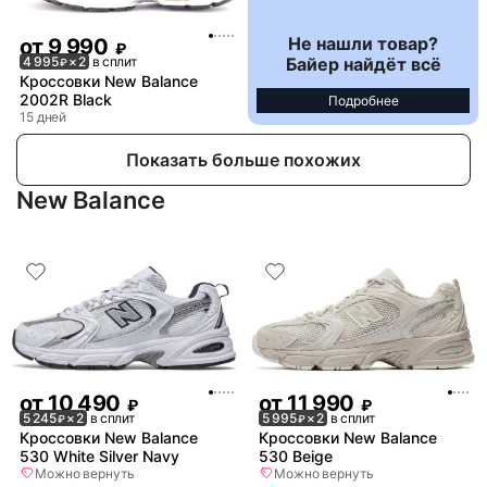
Не нашли товар?
от
9 990
₽
Байер найдёт всё
4 995
× 2
в сплит
₽
Кроссовки New Balance
2002R Black
Подробнее
15 дней
Показать больше похожих
New Balance
от
10 490
от
11 990
₽
₽
5 245
× 2
в сплит
5 995
× 2
в сплит
₽
₽
Кроссовки New Balance
Кроссовки New Balance
530 White Silver Navy
530 Beige
Можно вернуть
Можно вернуть