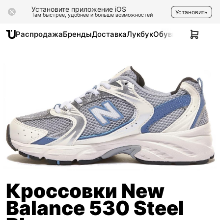
Установите приложение iOS
Установить
Там быстрее, удобнее и больше возможностей
Распродажа
Бренды
Доставка
Лукбук
Обувь
Одежда
Ак
Кроссовки New
Balance 530 Steel