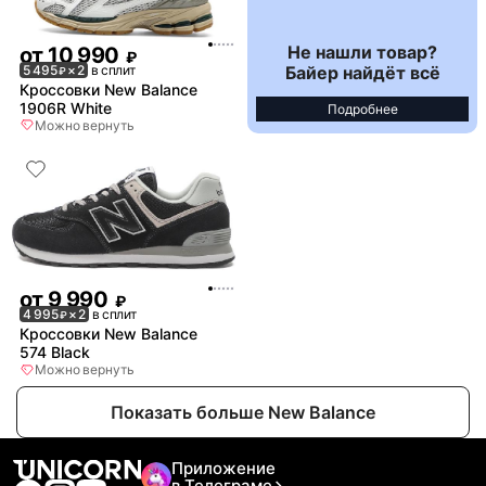
Не нашли товар?
от
10 990
₽
Байер найдёт всё
5 495
× 2
в сплит
₽
Кроссовки New Balance
1906R White
Подробнее
Можно вернуть
от
9 990
₽
4 995
× 2
в сплит
₽
Кроссовки New Balance
574 Black
Можно вернуть
Показать больше New Balance
Приложение
в Телеграме