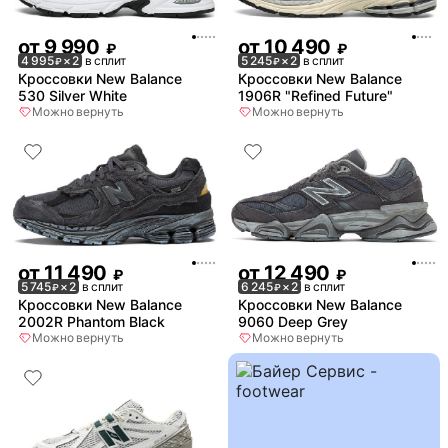
от
9 990
от
10 490
₽
₽
4 995
× 2
в сплит
5 245
× 2
в сплит
₽
₽
Кроссовки New Balance
Кроссовки New Balance
530 Silver White
1906R "Refined Future"
Можно вернуть
Можно вернуть
от
11 490
от
12 490
₽
₽
5 745
× 2
в сплит
6 245
× 2
в сплит
₽
₽
Кроссовки New Balance
Кроссовки New Balance
2002R Phantom Black
9060 Deep Grey
Можно вернуть
Можно вернуть