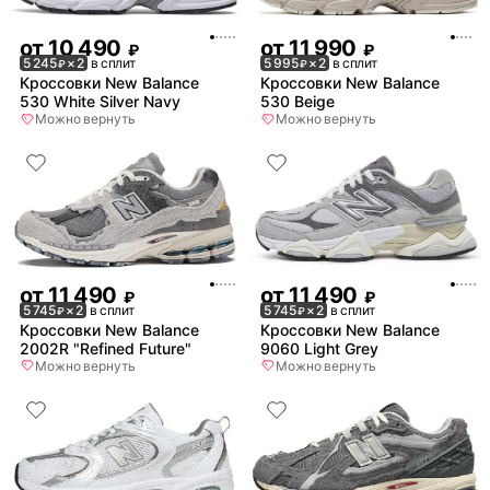
от
10 490
от
11 990
₽
₽
5 245
× 2
в сплит
5 995
× 2
в сплит
₽
₽
Кроссовки New Balance
Кроссовки New Balance
530 White Silver Navy
530 Beige
Можно вернуть
Можно вернуть
от
11 490
от
11 490
₽
₽
5 745
× 2
в сплит
5 745
× 2
в сплит
₽
₽
Кроссовки New Balance
Кроссовки New Balance
2002R "Refined Future"
9060 Light Grey
Можно вернуть
Можно вернуть