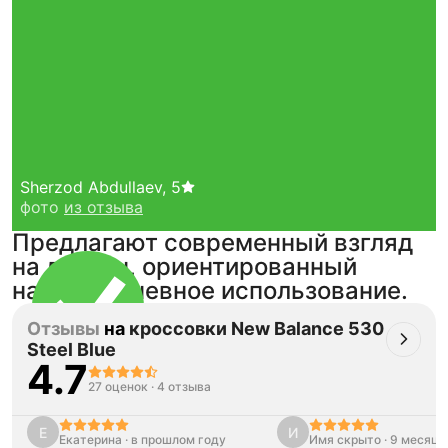
Sherzod Abdullaev
,
5
фото
из отзыва
Предлагают современный взгляд
на дизайн, ориентированный
на повседневное использование.
Отзывы
на
кроссовки New Balance 530
Steel Blue
4.7
Тройная гарантия
27 оценок
·
4 отзыва
оригинальности
Товар сертифицирован и опломбирован.
Проверяем на оригинальность
Е
И
Екатерина
·
в прошлом году
Имя скрыто
·
9 месяце
по 16 параметрам.