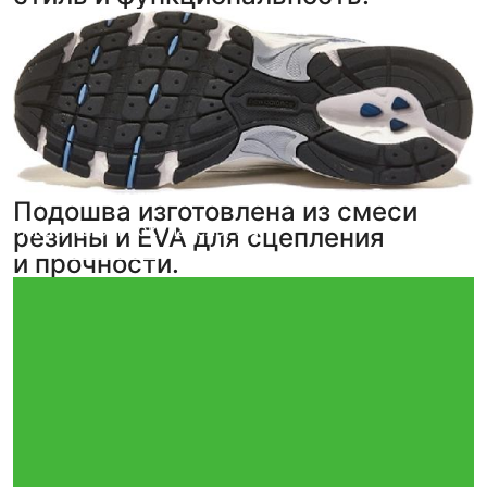
Подошва изготовлена из смеси
Victor
Анонимный покупатель
,
5
,
5
резины и EVA для сцепления
фото
фото
из отзыва
из отзыва
и прочности.