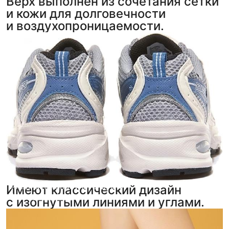
Верх выполнен из сочетания сетки
и кожи для долговечности
и воздухопроницаемости.
Анонимный покупатель
,
5
Имеют классический дизайн
фото
из отзыва
с изогнутыми линиями и углами.