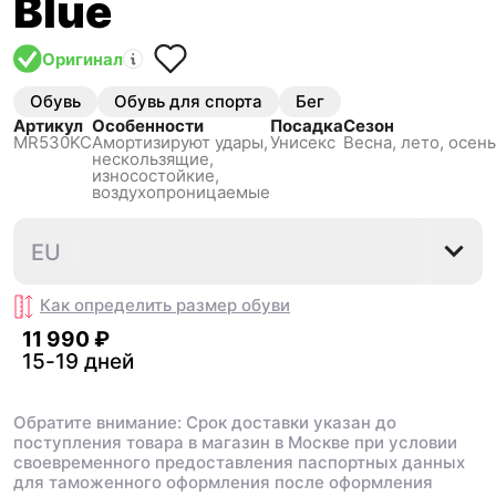
Blue
Оригинал
Обувь
Обувь для спорта
Бег
Артикул
Особенности
Посадка
Сезон
MR530KC
Амортизируют удары,
Унисекс
Весна, лето, осень
нескользящиe,
износостойкие,
воздухопроницаемые
36
37
37.5
38
38.5
EU
Как определить размер
обуви
11 990 ₽
15-19 дней
Обратите внимание: Срок доставки указан до
поступления товара в магазин в Москве при условии
своевременного предоставления паспортных данных
для таможенного оформления после оформления