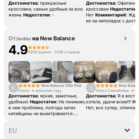
Если придёт подделка — вернём деньги
Достоинства:
прекрасные
Достоинства:
Офигенн
в трёхкратном размере.
кроссовки, самые удобные за всю
кроссовки
Недостатки:
Как мы провеяем товары
жизнь
Недостатки:
-
Нет
Комментарий:
Ждал
из-за неполадок с доста
Казахстане. Пришли, я р
промокод, положили нос
Отзывы
на
New Balance
супер.
4.9
6855 оценок
·
2148 отзывов
New Balance 580 Pink
New Balan
Е
О
Елена
·
в прошлом году
Ольга Самойлова
"Urbancore
·
в п
Достоинства:
яркие, заметные,
Достоинства:
Я в востор
удобные)
Недостатки:
Не понимаю,
хотела, удачи всем!!!
Не
в чем проблема, полгода запах
Нет, все супер, отличны
китайщины не выветривается.
(Ношу их очень
редко)
Комментарий:
За свои
36
37
37.5
38
38.5
EU
деньги вполне норм.