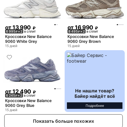
от
13 990
от
16 990
₽
₽
6 995
× 2
в сплит
8 495
× 2
в сплит
₽
₽
Кроссовки New Balance
Кроссовки New Balance
9060 White Grey
9060 Grey Brown
15 дней
15 дней
Не нашли товар?
от
12 490
₽
Байер найдёт всё
6 245
× 2
в сплит
₽
Кроссовки New Balance
9060 Grey Blue
Подробнее
15 дней
Показать больше похожих