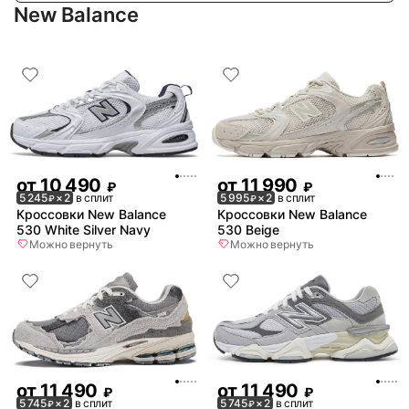
New Balance
от
10 490
от
11 990
₽
₽
5 245
× 2
в сплит
5 995
× 2
в сплит
₽
₽
Кроссовки New Balance
Кроссовки New Balance
530 White Silver Navy
530 Beige
Можно вернуть
Можно вернуть
от
11 490
от
11 490
₽
₽
5 745
× 2
в сплит
5 745
× 2
в сплит
₽
₽