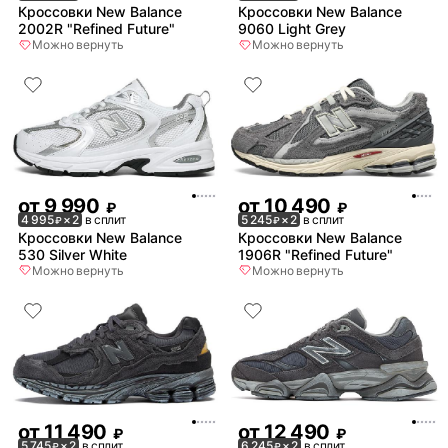
Кроссовки New Balance
Кроссовки New Balance
2002R "Refined Future"
9060 Light Grey
Можно вернуть
Можно вернуть
от
9 990
от
10 490
₽
₽
4 995
× 2
в сплит
5 245
× 2
в сплит
₽
₽
Кроссовки New Balance
Кроссовки New Balance
530 Silver White
1906R "Refined Future"
Можно вернуть
Можно вернуть
от
11 490
от
12 490
₽
₽
5 745
× 2
в сплит
6 245
× 2
в сплит
₽
₽