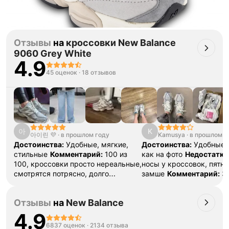
Отзывы
на
кроссовки New Balance
9060 Grey White
4.9
45 оценок
·
18 отзывов
아
K
아이린 💜
·
в прошлом году
Kamusya
·
в прошлом г
Достоинства:
Удобные, мягкие,
Достоинства:
Удобные 
стильные
Комментарий:
100 из
как на фото
Недостатки
100, кроссовки просто нереальные,
носы у кроссовок, пятн
смотрятся потрясно, долго
замше
Комментарий:
За
выбирала цвет и не ошиблась,
хотелось бы идеальные 
подойдут под любой образ.
(
Ответ поддержки:
Бла
Отзывы
на
New Balance
Определенно еще закажу пару в
отзыв 🦄Небольшие след
другой расцветке
нитки действительно мо
4.9
моделях, это не являет
6837 оценок
·
2134 отзыва