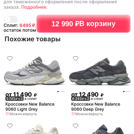
для таможенного оформления после оформления
заказа.
Подробнее.
В корзину
12 990 ₽
Сплит:
6495
₽,
остаток потом
Похожие товары
от
11 490
от
12 490
₽
₽
5 745
× 2
в сплит
6 245
× 2
в сплит
₽
₽
Кроссовки New Balance
Кроссовки New Balance
9060 Light Grey
9060 Deep Grey
Можно вернуть
Можно вернуть