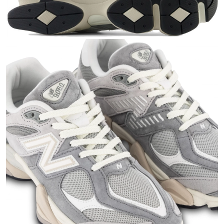
Тройная гарантия
оригинальности
Товар сертифицирован и опломбирован.
Проверяем на оригинальность
по 16 параметрам.
Если придёт подделка — вернём деньги
в трёхкратном размере.
Как мы провеяем товары