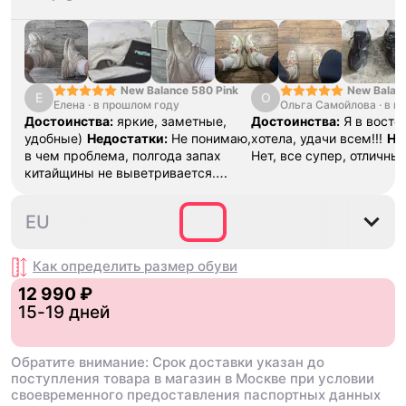
или дефектом товара. Т
скажется на оригинальн
его эксплуатации ❤️ По 
вопросам, при получени
пожалуйста, нам в тел
@unicorn_go_bot
New Balance 580 Pink
New Balan
Е
О
Елена
·
в прошлом году
Ольга Самойлова
"Urbancore
·
в п
Достоинства:
яркие, заметные,
Достоинства:
Я в востор
удобные)
Недостатки:
Не понимаю,
хотела, удачи всем!!!
Не
в чем проблема, полгода запах
Нет, все супер, отличны
китайщины не выветривается.
(Ношу их очень
редко)
Комментарий:
За свои
36
37
37.5
38
38.5
EU
деньги вполне норм.
Как определить размер
обуви
12 990 ₽
15-19 дней
Обратите внимание: Срок доставки указан до
поступления товара в магазин в Москве при условии
своевременного предоставления паспортных данных