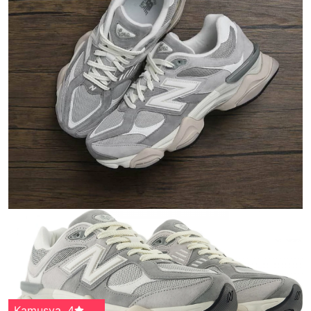
아이린 💜
,
5
Kamusya
,
4