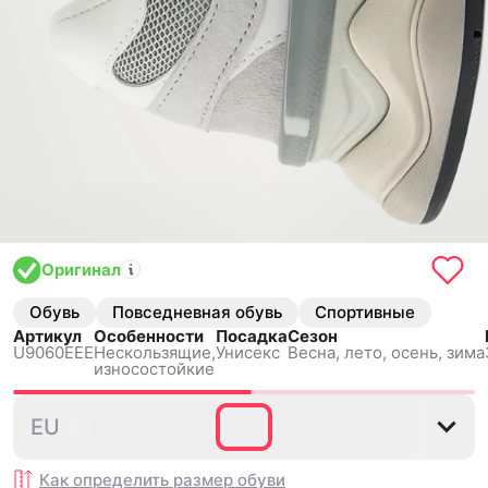
Оригинал
Обувь
Повседневная обувь
Спортивные
Артикул
Особенности
Посадка
Сезон
U9060EEE
Нескользящиe,
Унисекс
Весна, лето, осень, зима
износостойкие
36
37
37.5
38
38.5
EU
Как определить размер
обуви