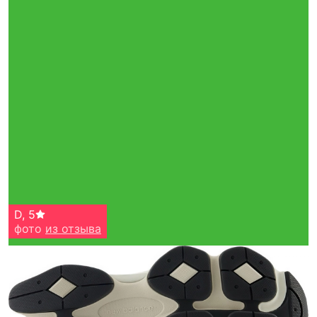
D
,
5
фото
из отзыва