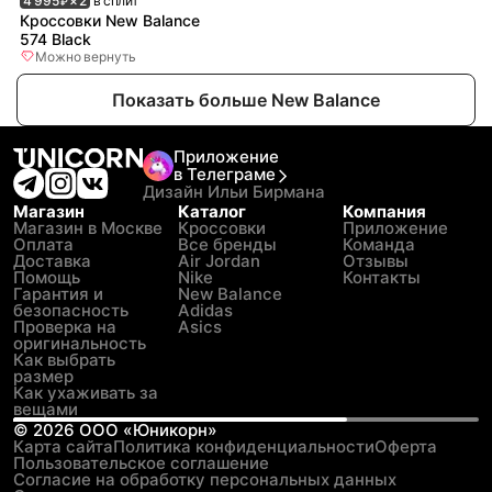
4 995
× 2
в сплит
₽
Кроссовки New Balance
574 Black
Можно вернуть
Показать больше New Balance
Приложение
в Телеграме
Дизайн Ильи Бирмана
Магазин
Каталог
Компания
Магазин в Москве
Кроссовки
Приложение
Оплата
Все бренды
Команда
Доставка
Air Jordan
Отзывы
Помощь
Nike
Контакты
Гарантия и
New Balance
безопасность
Adidas
Проверка на
Asics
оригинальность
Как выбрать
размер
Как ухаживать за
вещами
©
2026
ООО «Юникорн»
Карта сайта
Политика конфиденциальности
Оферта
Пользовательское соглашение
Согласие на обработку персональных данных