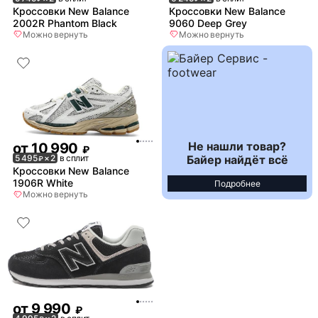
Кроссовки New Balance
Кроссовки New Balance
2002R Phantom Black
9060 Deep Grey
Можно вернуть
Можно вернуть
Не нашли товар?
от
10 990
₽
Байер найдёт всё
5 495
× 2
в сплит
₽
Кроссовки New Balance
1906R White
Подробнее
Можно вернуть
от
9 990
₽