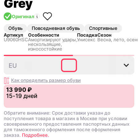
Grey
Оригинал
Обувь
Повседневная обувь
Спортивные
Артикул
Особенности
Посадка
Сезон
U9060HSC
Амортизируют удары,
Унисекс
Весна, лето, осен
нескользящиe,
износостойкие
36
37
37.5
38
38.5
EU
Как определить размер
обуви
13 990 ₽
15-19 дней
Обратите внимание: Срок доставки указан до
поступления товара в магазин в Москве при условии
своевременного предоставления паспортных данных
для таможенного оформления после оформления
заказа.
Подробнее.