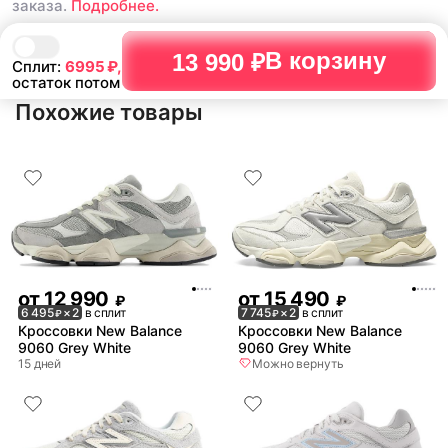
заказа.
Подробнее.
В корзину
13 990 ₽
Сплит:
6995
₽,
остаток потом
Похожие товары
от
12 990
от
15 490
₽
₽
6 495
× 2
в сплит
7 745
× 2
в сплит
₽
₽
Кроссовки New Balance
Кроссовки New Balance
9060 Grey White
9060 Grey White
15 дней
Можно вернуть