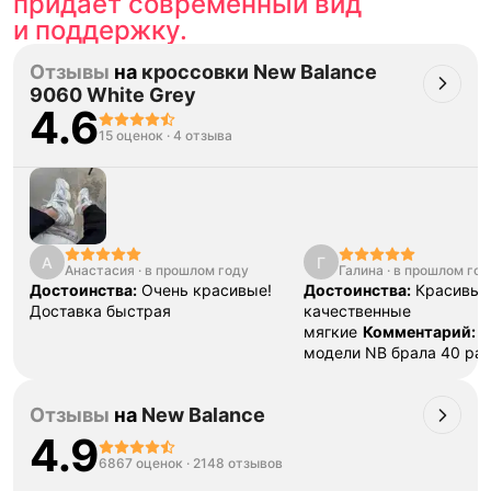
придает современный вид
и поддержку.
Отзывы
на
кроссовки New Balance
9060 White Grey
4.6
15 оценок
·
4 отзыва
А
Г
Анастасия
·
в прошлом году
Галина
·
в прошлом год
Достоинства:
Очень красивые!
Достоинства:
Красивые
Доставка быстрая
качественные
мягкие
Комментарий:
Д
модели NB брала 40 раз
мой 38 хорошо. Эта мод
свободная, лучше бы вз
Отзывы
на
New Balance
размер.
4.9
6867 оценок
·
2148 отзывов