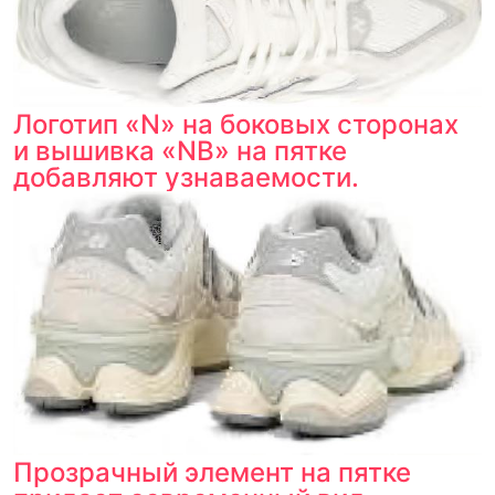
Товар сертифицирован и опломбирован.
Проверяем на оригинальность
по 16 параметрам.
Если придёт подделка — вернём деньги
в трёхкратном размере.
Как мы провеяем товары
Логотип «N» на боковых сторонах
и вышивка «NB» на пятке
добавляют узнаваемости.
Прозрачный элемент на пятке