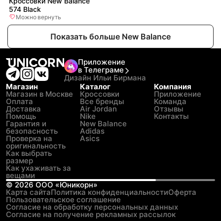
Кроссовки New Balance
574 Black
Можно вернуть
Показать больше New Balance
Приложение
в Телеграме
Дизайн Ильи Бирмана
Магазин
Каталог
Компания
Магазин в Москве
Кроссовки
Приложение
Оплата
Все бренды
Команда
Доставка
Air Jordan
Отзывы
Помощь
Nike
Контакты
Гарантия и
New Balance
безопасность
Adidas
Проверка на
Asics
оригинальность
Как выбрать
размер
Как ухаживать за
вещами
©
2026
ООО «Юникорн»
Карта сайта
Политика конфиденциальности
Оферта
Пользовательское соглашение
Согласие на обработку персональных данных
Согласие на получение рекламных рассылок