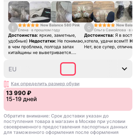
New Balance 580 Pink
New Balan
Е
О
Елена
·
в прошлом году
Ольга Самойлова
"Urbancore
·
в п
Достоинства:
яркие, заметные,
Достоинства:
Я в востор
удобные)
Недостатки:
Не понимаю,
хотела, удачи всем!!!
Не
в чем проблема, полгода запах
Нет, все супер, отличны
китайщины не выветривается.
(Ношу их очень
редко)
Комментарий:
За свои
36
37
37.5
38
38.5
EU
деньги вполне норм.
Как определить размер
обуви
13 990 ₽
15-19 дней
Обратите внимание: Срок доставки указан до
поступления товара в магазин в Москве при условии
своевременного предоставления паспортных данных
для таможенного оформления после оформления