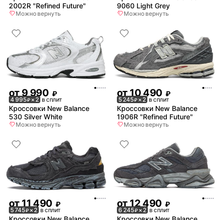
2002R "Refined Future"
9060 Light Grey
Можно вернуть
Можно вернуть
от
9 990
от
10 490
₽
₽
4 995
× 2
в сплит
5 245
× 2
в сплит
₽
₽
Кроссовки New Balance
Кроссовки New Balance
530 Silver White
1906R "Refined Future"
Можно вернуть
Можно вернуть
от
11 490
от
12 490
₽
₽
5 745
× 2
в сплит
6 245
× 2
в сплит
₽
₽
Кроссовки New Balance
Кроссовки New Balance