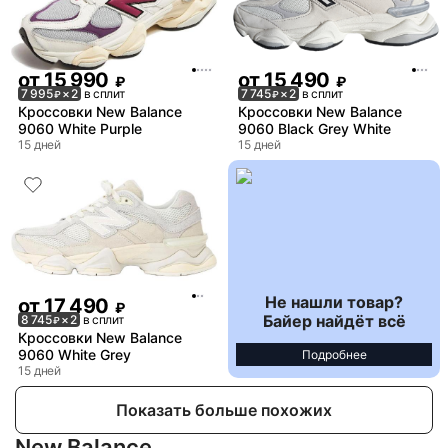
от
15 990
от
15 490
₽
₽
7 995
× 2
в сплит
7 745
× 2
в сплит
₽
₽
Кроссовки New Balance
Кроссовки New Balance
9060 White Purple
9060 Black Grey White
15 дней
15 дней
Не нашли товар?
от
17 490
₽
Байер найдёт всё
8 745
× 2
в сплит
₽
Кроссовки New Balance
9060 White Grey
Подробнее
15 дней
Показать больше похожих
New Balance