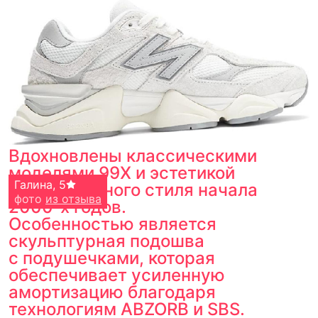
Вдохновлены классическими
моделями 99X и эстетикой
Анастасия
Галина
,
5
,
5
технологичного стиля начала
фото
фото
из отзыва
из отзыва
2000-х годов.
Особенностью является
скульптурная подошва
с подушечками, которая
обеспечивает усиленную
амортизацию благодаря
технологиям ABZORB и SBS.