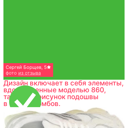
Сергей Борщев
,
5
фото
из отзыва
Дизайн включает в себя элементы,
вдохновленные моделью 860,
такие как рисунок подошвы
в форме ромбов.
Тройная гарантия
оригинальности