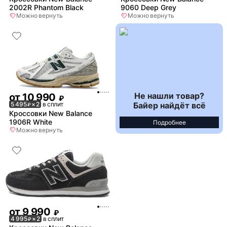
2002R Phantom Black
9060 Deep Grey
Можно вернуть
Можно вернуть
Не нашли товар?
от
10 990
₽
Байер найдёт всё
5 495
× 2
в сплит
₽
Кроссовки New Balance
1906R White
Подробнее
Можно вернуть
от
9 990
₽
4 995
× 2
в сплит
₽