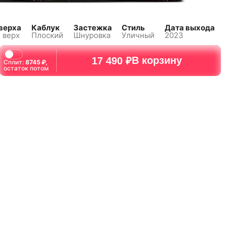
верха
Каблук
Застежка
Стиль
Дата выхода
 верх
Плоский
Шнуровка
Уличный
2023
В корзину
17 490 ₽
Сплит:
8745
₽,
остаток потом