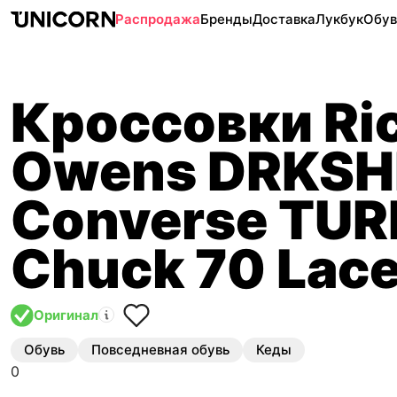
Распродажа
Бренды
Доставка
Лукбук
Обув
Кроссовки Ri
Owens DRKSH
Converse TU
Chuck 70 Lace
Оригинал
Обувь
Повседневная обувь
Кеды
0