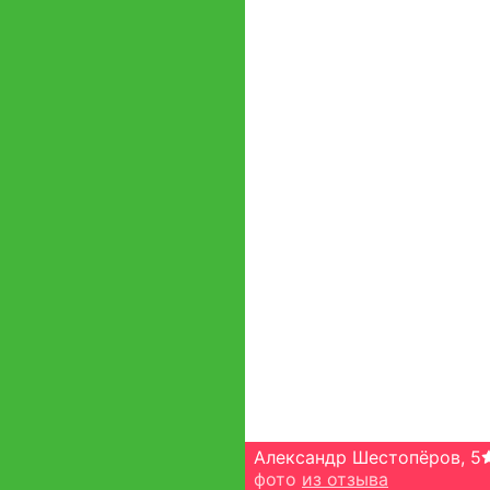
Александр Шестопёров
,
5
фото
из отзыва