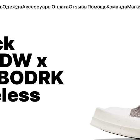
ь
Одежда
Аксессуары
Оплата
Отзывы
Помощь
Команда
Мага
ck
DW x
RBODRK
less