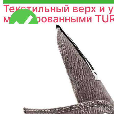
Текстильный верх и 
маркированными TU
Тройная гарантия
оригинальности
Товар сертифицирован и опломбирован.
Проверяем на оригинальность
по 16 параметрам.
Если придёт подделка — вернём деньги
в трёхкратном размере.
Как мы провеяем товары