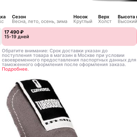
дка
Сезон
Носок
Верх
Высота 
кс
Весна, лето, осень, зима
Круглый
Холст
Высокий
17 490 ₽
17 490 ₽
8
8
15-19 дней
15-19 дней
39.5
39.5
40
40
41
41
41.5
41.5
42
42
42.5
42.5
43
43
44
44
44.5
44.5
Обратите внимание: Срок доставки указан до
Обратите внимание: Срок доставки указан до
поступления товара в магазин в Москве при условии
поступления товара в магазин в Москве при условии
своевременного предоставления паспортных данных для
своевременного предоставления паспортных данных для
таможенного оформления после оформления заказа.
таможенного оформления после оформления заказа.
Подробнее.
Подробнее.